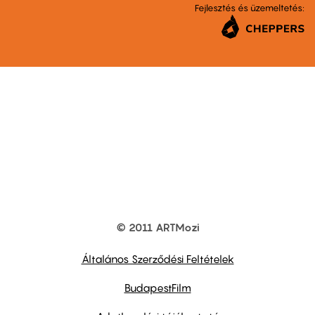
Fejlesztés és üzemeltetés:
© 2011 ARTMozi
Footer
other
links
Általános Szerződési Feltételek
BudapestFilm