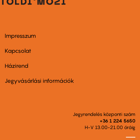
Impresszum
Footer
menu
first
Kapcsolat
Házirend
Footer
menu
second
Jegyvásárlási információk
Jegyrendelés központi szám
+36 1 224 5650
H-V 13.00-21.00 óráig