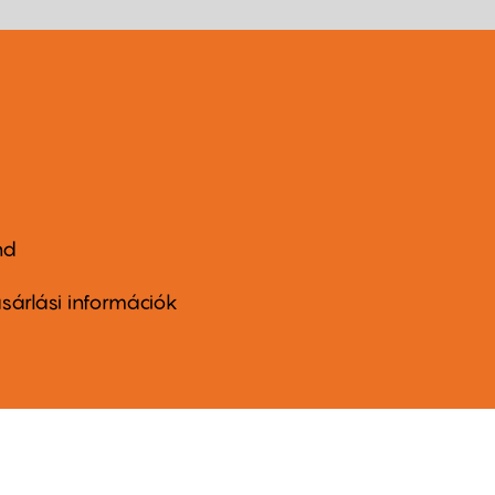
nd
ter
nu
sárlási információk
ond