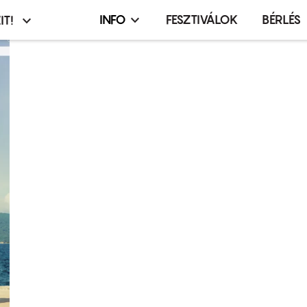
INFO
FESZTIVÁLOK
BÉRLÉS
IT!
Infó,
asztó
esemény,
terembérlés
menü