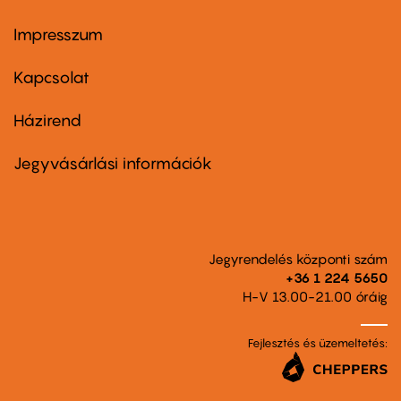
Impresszum
Footer
menu
first
Kapcsolat
Házirend
Footer
menu
second
Jegyvásárlási információk
Jegyrendelés központi szám
+36 1 224 5650
H-V 13.00-21.00 óráig
Fejlesztés és üzemeltetés: