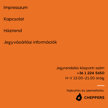
Impresszum
Footer
menu
first
Kapcsolat
Házirend
Footer
menu
second
Jegyvásárlási információk
Jegyrendelés központi szám
+36 1 224 5650
H-V 13.00-21.00 óráig
Fejlesztés és üzemeltetés: