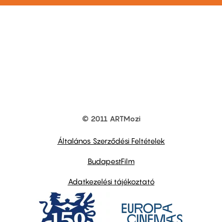
© 2011 ARTMozi
Footer
other
links
Általános Szerződési Feltételek
BudapestFilm
Adatkezelési tájékoztató