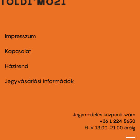
Impresszum
Footer
menu
first
Kapcsolat
Házirend
Footer
menu
second
Jegyvásárlási információk
Jegyrendelés központi szám
+36 1 224 5650
H-V 13.00-21.00 óráig