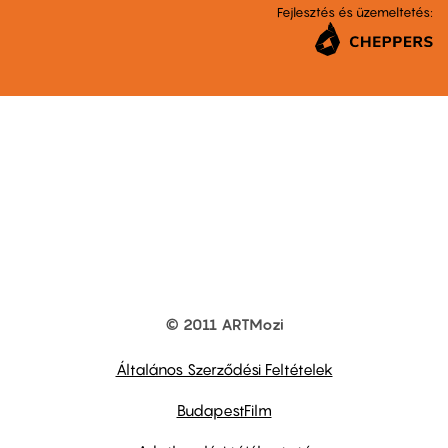
Fejlesztés és üzemeltetés:
© 2011 ARTMozi
Footer
other
links
Általános Szerződési Feltételek
BudapestFilm