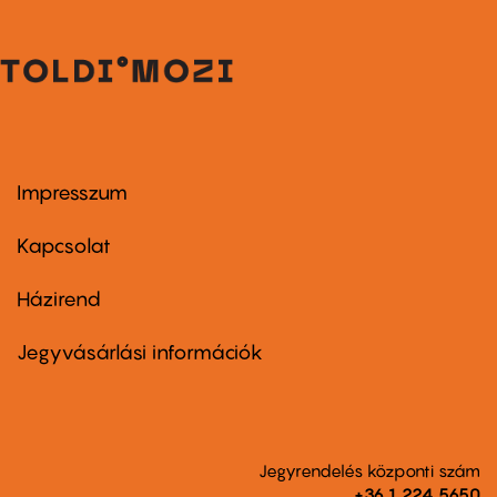
Impresszum
Footer
menu
first
Kapcsolat
Házirend
Footer
menu
second
Jegyvásárlási információk
Jegyrendelés központi szám
+36 1 224 5650