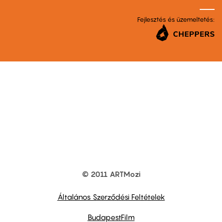
Fejlesztés és üzemeltetés:
© 2011 ARTMozi
Footer
other
links
Általános Szerződési Feltételek
BudapestFilm