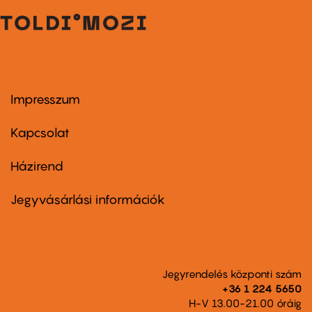
Impresszum
Footer
menu
first
Kapcsolat
Házirend
Footer
menu
second
Jegyvásárlási információk
Jegyrendelés központi szám
+36 1 224 5650
H-V 13.00-21.00 óráig