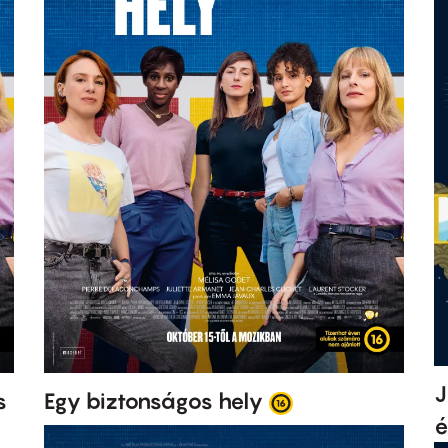
J
s
Egy biztonságos hely
é