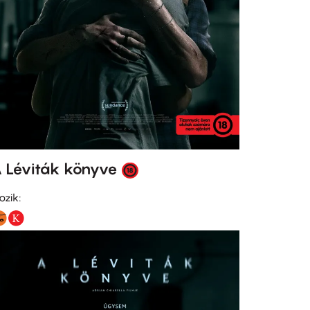
 Léviták könyve
ozik: