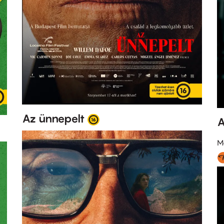
Az ünnepelt
A
M