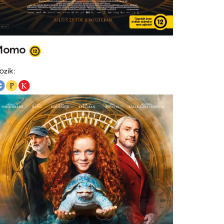
Momo
ozik: