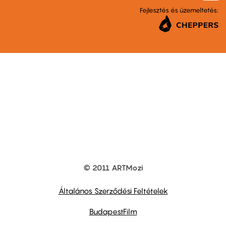
Fejlesztés és üzemeltetés:
© 2011 ARTMozi
Footer
other
links
Általános Szerződési Feltételek
BudapestFilm