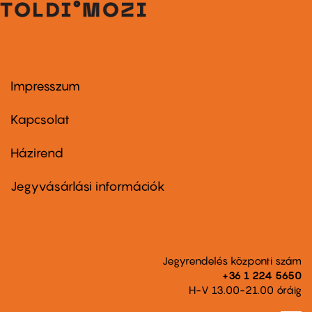
Impresszum
Footer
menu
first
Kapcsolat
Házirend
Footer
menu
second
Jegyvásárlási információk
Jegyrendelés központi szám
+36 1 224 5650
H-V 13.00-21.00 óráig