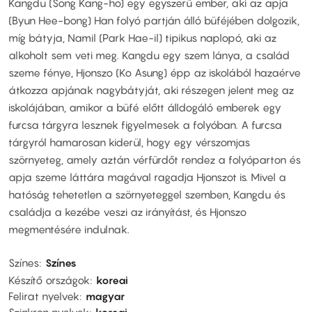
Kangdu (Song Kang-ho) egy egyszerű ember, aki az apja
(Byun Hee-bong) Han folyó partján álló büféjében dolgozik,
míg bátyja, Namil (Park Hae-il) tipikus naplopó, aki az
alkoholt sem veti meg. Kangdu egy szem lánya, a család
szeme fénye, Hjonszo (Ko Asung) épp az iskolából hazaérve
átkozza apjának nagybátyját, aki részegen jelent meg az
iskolájában, amikor a büfé előtt álldogáló emberek egy
furcsa tárgyra lesznek figyelmesek a folyóban. A furcsa
tárgyról hamarosan kiderül, hogy egy vérszomjas
szörnyeteg, amely aztán vérfürdőt rendez a folyóparton és
apja szeme láttára magával ragadja Hjonszot is. Mivel a
hatóság tehetetlen a szörnyeteggel szemben, Kangdu és
családja a kezébe veszi az irányítást, és Hjonszo
megmentésére indulnak.
Színes
Színes
Készítő országok
koreai
Felirat nyelvek
magyar
Szinkron nyelvek
koreai