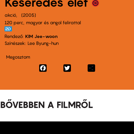
Keserédes élet
akció
2005
120 perc,
magyar és angol felirattal
Rendező
KIM Jee-woon
Színészek
Lee Byung-hun
Megosztom
Facebook
Twitter
Share
BŐVEBBEN A FILMRŐL