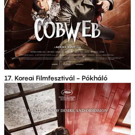
17. Koreai Filmfesztivál - Pókháló