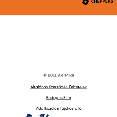
© 2011 ARTMozi
Footer
other
links
Általános Szerződési Feltételek
BudapestFilm
Adatkezelési tájékoztató