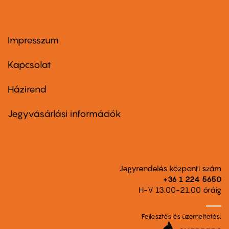
Impresszum
Footer
menu
first
Kapcsolat
Házirend
Footer
menu
second
Jegyvásárlási információk
Jegyrendelés központi szám
+36 1 224 5650
H-V 13.00-21.00 óráig
Fejlesztés és üzemeltetés: