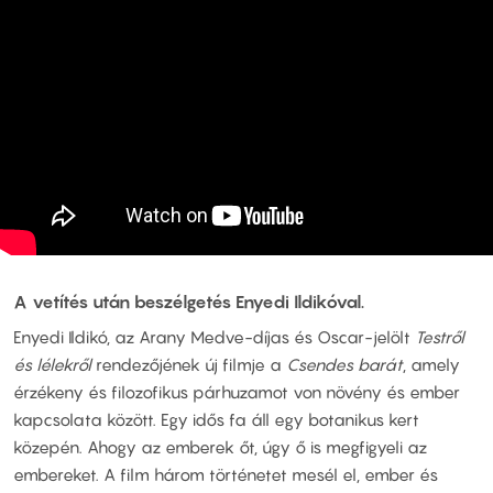
A vetítés után beszélgetés Enyedi Ildikóval.
Enyedi Ildikó, az Arany Medve-díjas és Oscar-jelölt
Testről
és lélekről
rendezőjének új filmje a
Csendes barát
, amely
érzékeny és filozofikus párhuzamot von növény és ember
kapcsolata között. Egy idős fa áll egy botanikus kert
közepén. Ahogy az emberek őt, úgy ő is megfigyeli az
embereket. A film három történetet mesél el, ember és