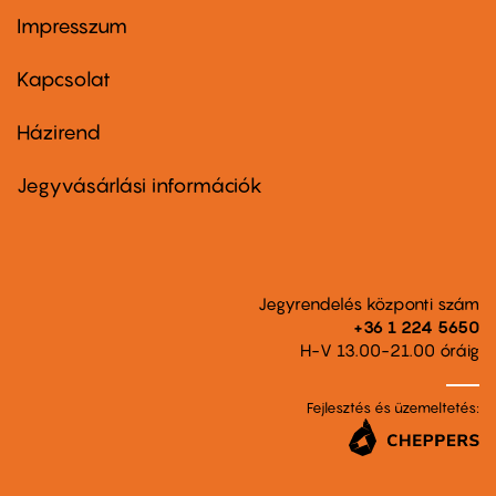
Impresszum
Footer
menu
first
Kapcsolat
Házirend
Footer
menu
second
Jegyvásárlási információk
Jegyrendelés központi szám
+36 1 224 5650
H-V 13.00-21.00 óráig
Fejlesztés és üzemeltetés: