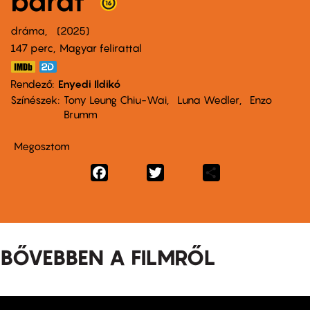
barát
dráma
2025
147 perc,
Magyar felirattal
Rendező
Enyedi Ildikó
Színészek
Tony Leung Chiu-Wai
Luna Wedler
Enzo
Brumm
Megosztom
Facebook
Twitter
Share
BŐVEBBEN A FILMRŐL