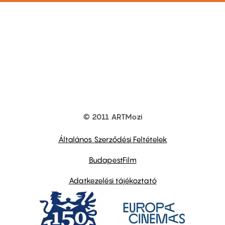
© 2011 ARTMozi
Footer
other
links
Általános Szerződési Feltételek
BudapestFilm
Adatkezelési tájékoztató