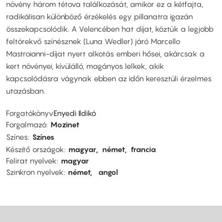
növény három tétova találkozását, amikor ez a kétfajta,
radikálisan különböző érzékelés egy pillanatra igazán
összekapcsolódik. A Velencében hat díjat, köztük a legjobb
feltörekvő színésznek (Luna Wedler) járó Marcello
Mastroianni-díjat nyert alkotás emberi hősei, akárcsak a
kert növényei, kívülálló, magányos lelkek, akik
kapcsolódásra vágynak ebben az időn keresztüli érzelmes
utazásban.
Forgatókönyv
Enyedi Ildikó
Forgalmazó
Mozinet
Színes
Színes
Készítő országok
magyar
német
francia
Felirat nyelvek
magyar
Szinkron nyelvek
német
angol