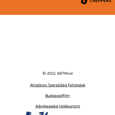
© 2011 ARTMozi
Footer
other
links
Általános Szerződési Feltételek
BudapestFilm
Adatkezelési tájékoztató