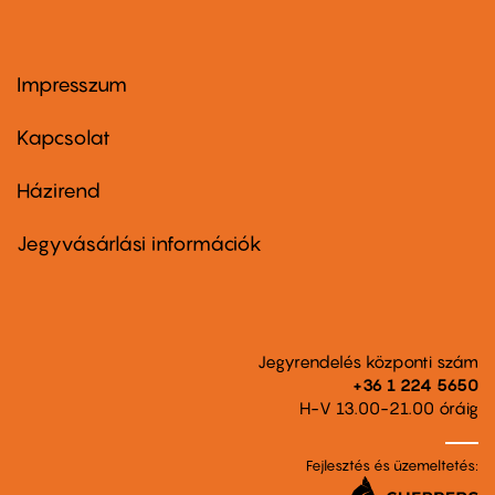
Impresszum
Footer
menu
first
Kapcsolat
Házirend
Footer
menu
second
Jegyvásárlási információk
Jegyrendelés központi szám
+36 1 224 5650
H-V 13.00-21.00 óráig
Fejlesztés és üzemeltetés: