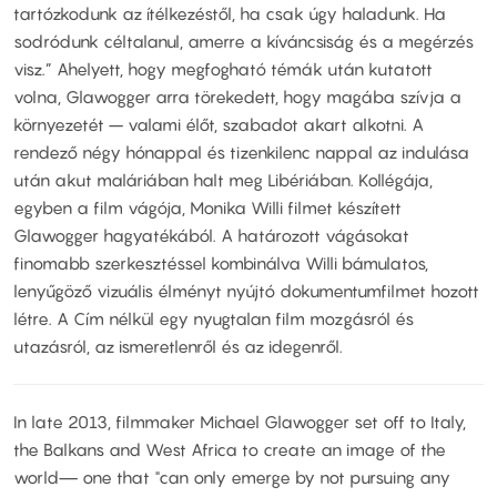
tartózkodunk az ítélkezéstől, ha csak úgy haladunk. Ha
sodródunk céltalanul, amerre a kíváncsiság és a megérzés
visz.” Ahelyett, hogy megfogható témák után kutatott
volna, Glawogger arra törekedett, hogy magába szívja a
környezetét – valami élőt, szabadot akart alkotni. A
rendező négy hónappal és tizenkilenc nappal az indulása
után akut maláriában halt meg Libériában. Kollégája,
egyben a film vágója, Monika Willi filmet készített
Glawogger hagyatékából. A határozott vágásokat
finomabb szerkesztéssel kombinálva Willi bámulatos,
lenyűgöző vizuális élményt nyújtó dokumentumfilmet hozott
létre. A Cím nélkül egy nyugtalan film mozgásról és
utazásról, az ismeretlenről és az idegenről.
In late 2013, filmmaker Michael Glawogger set off to Italy,
the Balkans and West Africa to create an image of the
world— one that "can only emerge by not pursuing any