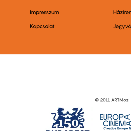
Impresszum
Házire
Footer
Foo
menu
me
Kapcsolat
Jegyvá
first
sec
© 2011 ARTMozi
Footer
other
links