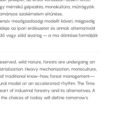
Nagy mértékű gépesítés, monokultúra, műtrágyák
ományos szakértelem eltűnése,
enzív mezőgazdasági modellt követi, mégpedig
ideje az ipari erdészetet és annak alternatíváit
rdő vagy zöld sivatag – a ma döntései formálják
eserved, wild nature, forests are undergoing an
trialization. Heavy mechanization, monoculture,
oss of traditional know-how, forest management—
ultural model at an accelerated rhythm. The Time
eart of industrial forestry and its alternatives. A
t, the choices of today will define tomorrow's