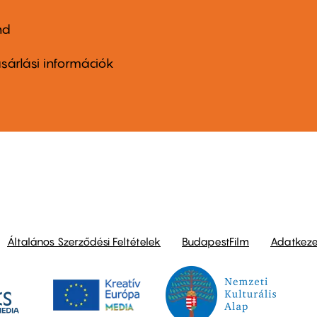
nd
ter
nu
sárlási információk
ond
Általános Szerződési Feltételek
BudapestFilm
Adatkezel