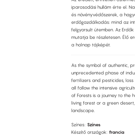
iparosodási hullám érte el. 
és növényvédőszerek, a hagy
erdőgazdálkodás: mind az int
felgyorsult ütemben. Az Erdők 
mutatja be részletesen. Élő e
a holnap tájképét.
As the symbol of authentic, pr
unprecedented phase of indus
fertilizers and pesticides, l
all follow the intensive agric
of Forests is a journey to the h
living forest or a green deser
landscape.
Színes
Színes
Készítő országok
francia