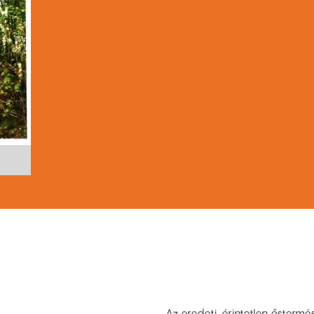
Az eredeti, érintetlen őstermé