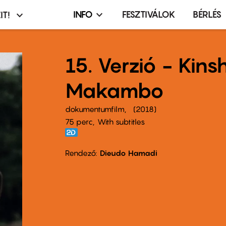
INFO
FESZTIVÁLOK
BÉRLÉS
IT!
Infó,
asztó
esemény,
terembérlés
15. Verzió - Kin
menü
Makambo
dokumentumfilm
2018
75 perc,
With subtitles
Rendező
Dieudo Hamadi