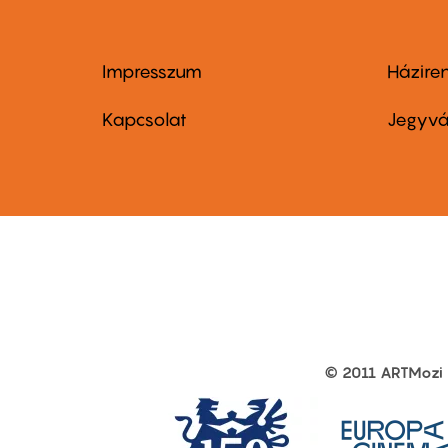
Impresszum
Házire
Footer
Foo
menu
me
Kapcsolat
Jegyvá
first
sec
© 2011 ARTMozi
Footer
other