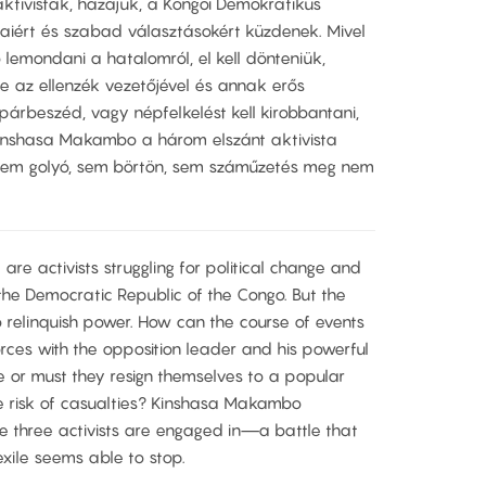
aktivisták, hazájuk, a Kongói Demokratikus
saiért és szabad választásokért küzdenek. Mivel
lemondani a hatalomról, el kell dönteniük,
e az ellenzék vezetőjével és annak erős
árbeszéd, vagy népfelkelést kell kirobbantani,
Kinshasa Makambo a három elszánt aktivista
sem golyó, sem börtön, sem száműzetés meg nem
are activists struggling for political change and
, the Democratic Republic of the Congo. But the
o relinquish power. How can the course of events
rces with the opposition leader and his powerful
ble or must they resign themselves to a popular
the risk of casualties? Kinshasa Makambo
se three activists are engaged in—a battle that
 exile seems able to stop.