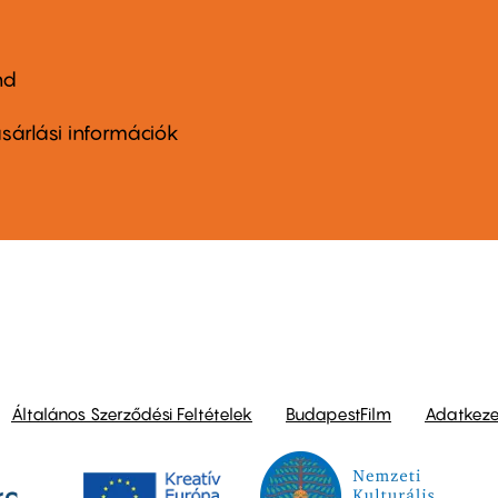
nd
ter
nu
sárlási információk
ond
Általános Szerződési Feltételek
BudapestFilm
Adatkezel