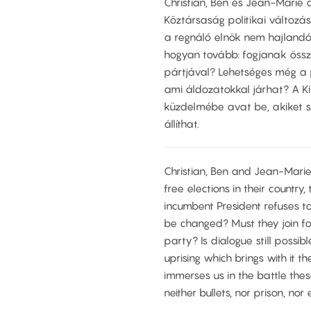
Christian, Ben és Jean-Marie 
Köztársaság politikai változá
a regnáló elnök nem hajlandó 
hogyan tovább: fogjanak össz
pártjával? Lehetséges még a p
ami áldozatokkal járhat? A 
küzdelmébe avat be, akiket 
állíthat.
Christian, Ben and Jean-Marie 
free elections in their country
incumbent President refuses t
be changed? Must they join fo
party? Is dialogue still possi
uprising which brings with it 
immerses us in the battle the
neither bullets, nor prison, nor