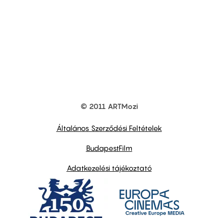
© 2011 ARTMozi
Footer
other
links
Általános Szerződési Feltételek
BudapestFilm
Adatkezelési tájékoztató