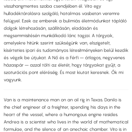
visszhangmentes szoba csendjében él. Vito egy
hulladéktárolásra szolgáló, hatalmas vasbeton veremre
felügyel. Ezek az emberek a bulimiás életmódunkat tápláló
dolgok létrehozásán, szállításán, eladásán és
megsemmisítésén munkálkodó lánc tagjai. A tárgyak,
amelyekre hitünk szerint szükségünk van, elszigetelt,
kísérteties ipari és tudományos létesítményeken belül kezdik
és végzik be útjukat. A Nő és a Férfi – átlagos, negyvenes
házaspár – azzal tölti az életét, hogy tárgyakat gyűjt, a
szaturációs pont eléréséig. És most kiutat keresnek. Ők mi
vagyunk.
Van is a maintenance man on an oil rig in Texas. Danilo is
the chief engineer of a freighter, spending his days in the
heart of the vessel, where a humongous engine resides.
Andrea is a scientist who lives in the world of mathematical
formulae, and the silence of an anechoic chamber. Vito is in