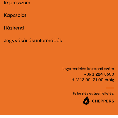
Impresszum
Footer
menu
first
Kapcsolat
Házirend
Footer
menu
second
Jegyvásárlási információk
Jegyrendelés központi szám
+36 1 224 5650
H-V 13.00-21.00 óráig
Fejlesztés és üzemeltetés: