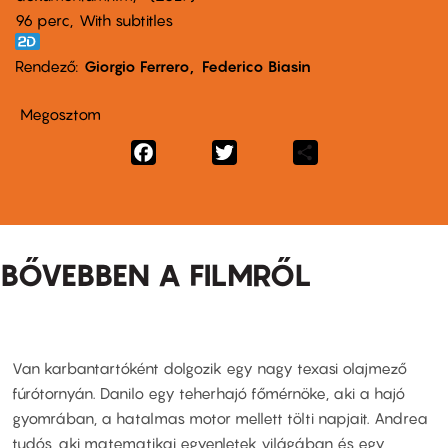
96 perc,
With subtitles
Rendező
Giorgio Ferrero
Federico Biasin
Megosztom
Facebook
Twitter
Share
BŐVEBBEN A FILMRŐL
Van karbantartóként dolgozik egy nagy texasi olajmező
fúrótornyán. Danilo egy teherhajó főmérnöke, aki a hajó
gyomrában, a hatalmas motor mellett tölti napjait. Andrea
tudós, aki matematikai egyenletek világában és egy