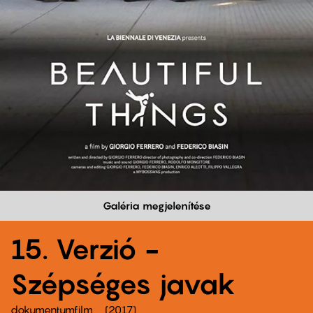
Galéria megjelenítése
15. Verzió -
Szépséges javak
dokumentumfilm
2017