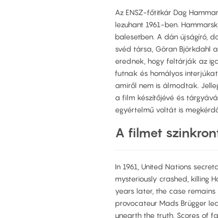
Az ENSZ-főtitkár Dag Hammars
lezuhant 1961-ben. Hammarskj
balesetben. A dán újságíró, 
svéd társa, Göran Björkdahl 
erednek, hogy feltárják az i
futnak és homályos interjúkat
amiről nem is álmodtak. Jelleg
a film készítőjévé és tárgyáv
egyértelmű voltát is megkérdőj
A filmet szinkron
In 1961, United Nations secre
mysteriously crashed, killing
years later, the case remains 
provocateur Mads Brügger lead
unearth the truth. Scores of f