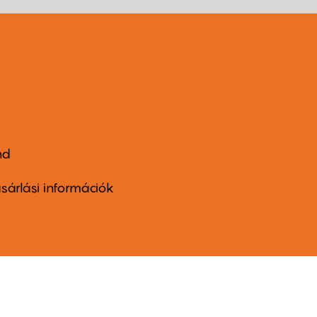
nd
ter
nu
sárlási információk
ond