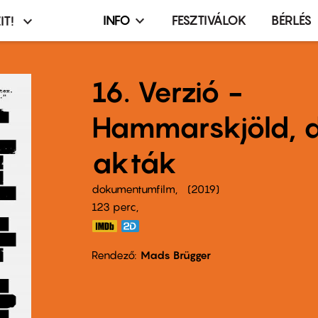
INFO
FESZTIVÁLOK
BÉRLÉS
IT!
Infó,
asztó
esemény,
terembérlés
16. Verzió -
menü
Hammarskjöld, d
akták
dokumentumfilm
2019
123 perc,
Rendező
Mads Brügger