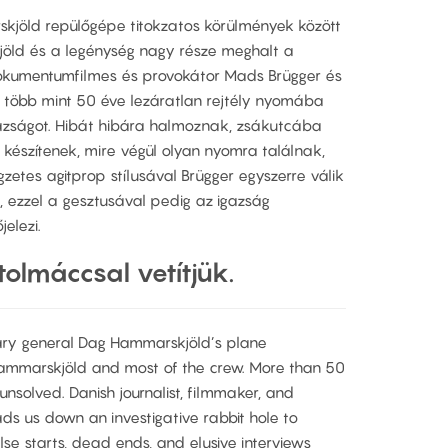
kjöld repülőgépe titokzatos körülmények között
öld és a legénység nagy része meghalt a
dokumentumfilmes és provokátor Mads Brügger és
a több mint 50 éve lezáratlan rejtély nyomába
gazságot. Hibát hibára halmoznak, zsákutcába
 készítenek, mire végül olyan nyomra találnak,
zetes agitprop stílusával Brügger egyszerre válik
á, ezzel a gesztusával pedig az igazság
elezi.
tolmáccsal vetítjük.
tary general Dag Hammarskjöld’s plane
 Hammarskjöld and most of the crew. More than 50
unsolved. Danish journalist, filmmaker, and
s us down an investigative rabbit hole to
alse starts, dead ends, and elusive interviews