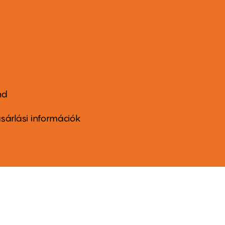
nd
ter
nu
sárlási információk
ond