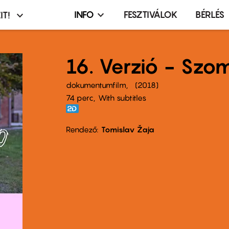
INFO
FESZTIVÁLOK
BÉRLÉS
IT!
Infó,
asztó
esemény,
terembérlés
16. Verzió - Sz
menü
dokumentumfilm
2018
74 perc,
With subtitles
Rendező
Tomislav Žaja