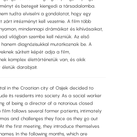
zményt és betegeit kiengedi a társadalomba.
nem tudta elviselni a gondolatot, hogy egy
zárt intézményt kell vezetnie. A film több
 nyomon, mindennapi drámáikat és kihívásaikat,
ad világban szembe kell nézniük. Az első
l, hanem diagnózisukkal mutatkoznak be. A
knek sűrített képét adja a film,
nek komplex élettörténetük van, és akik
 életük darabjait.
tal in the Croatian city of Osijek decided to
lude its residents into society. As a social worker
ing of being a director of a notorious closed
he film follows several former patients, intimately
amas and challenges they face as they go out
t the first meeting, they introduce themselves
names. In the following months, which are