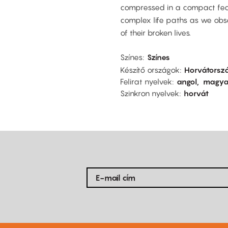
compressed in a compact featu
complex life paths as we obse
of their broken lives.
Színes
Színes
Készítő országok
Horvátorsz
Felirat nyelvek
angol
magya
Szinkron nyelvek
horvát