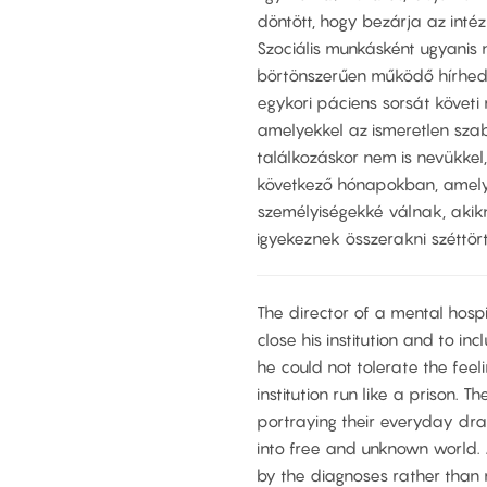
döntött, hogy bezárja az inté
Szociális munkásként ugyanis 
börtönszerűen működő hírhedt 
egykori páciens sorsát követi
amelyekkel az ismeretlen szab
találkozáskor nem is nevükke
következő hónapokban, amelye
személyiségekké válnak, akik
igyekeznek összerakni széttört
The director of a mental hospi
close his institution and to inc
he could not tolerate the feel
institution run like a prison. T
portraying their everyday dr
into free and unknown world. A
by the diagnoses rather than 