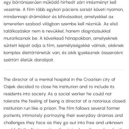
egy börtönszerűen működő hírhedt zárt intézményt kell
vezetnie. A film több egykori páciens sorsát követi nyomon,
mindennapi drámáikat és kihívásaikat, amelyekkel az
ismeretlen szabad világban szembe kell nézniük. Az első
találkozáskor nem is nevükkel, hanem diagnózisukkal
mutatkoznak be. A következő hónapokban, amelyeknek
sűrített képét adja a film, személyiségekké válnak, akiknek
komplex élettörténetük van, és akik igyekeznek összerakni
széttört életük darabjait.
The director of a mental hospital in the Croatian city of
Osijek decided to close his institution and to include its
residents into society. As a social worker he could not
tolerate the feeling of being a director of a notorious closed
institution run like a prison. The film follows several former
patients, intimately portraying their everyday dramas and
challenges they face as they go out into free and unknown