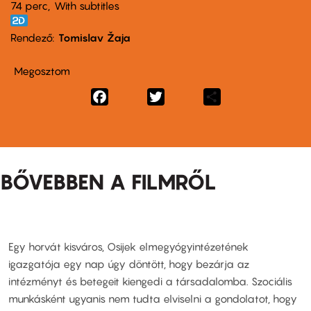
74 perc,
With subtitles
Rendező
Tomislav Žaja
Megosztom
Facebook
Twitter
Share
BŐVEBBEN A FILMRŐL
Egy horvát kisváros, Osijek elmegyógyintézetének
igazgatója egy nap úgy döntött, hogy bezárja az
intézményt és betegeit kiengedi a társadalomba. Szociális
munkásként ugyanis nem tudta elviselni a gondolatot, hogy