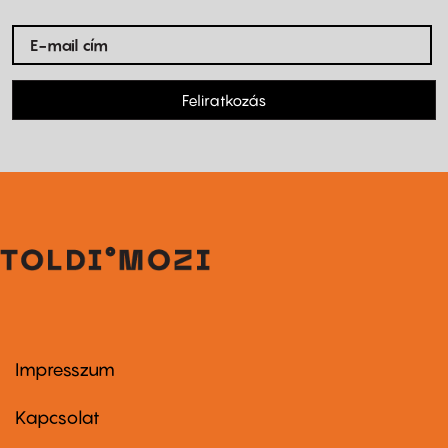
Feliratkozás
Impresszum
Footer
menu
first
Kapcsolat