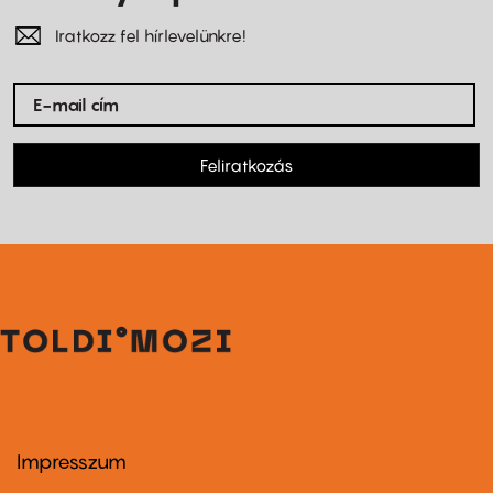
Iratkozz fel hírlevelünkre!
Feliratkozás
Impresszum
Footer
menu