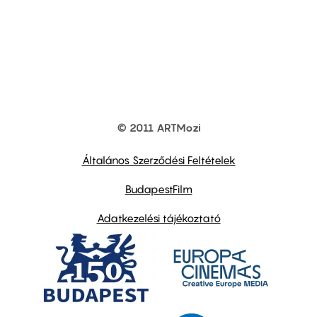
© 2011 ARTMozi
Footer
other
links
Általános Szerződési Feltételek
BudapestFilm
Adatkezelési tájékoztató