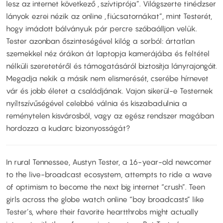
lesz az internet következő „szívtiprója”. Világszerte tinédzser
lányok ezrei nézik az online „fiúcsatornákat”, mint Testerét,
hogy imádott bálványuk pár percre szóbaálljon velük.
Tester azonban őszinteségével kilóg a sorból: ártatlan
szemekkel néz órákon át laptopja kamerájába és feltétel
nélküli szeretetéről és támogatásáról biztosítja lányrajongóit.
Megadja nekik a másik nem elismerését, cserébe hírnevet
vár és jobb életet a családjának. Vajon sikerül-e Testernek
nyíltszívűségével celebbé válnia és kiszabadulnia a
reménytelen kisvárosból, vagy az egész rendszer magában
hordozza a kudarc bizonyosságát?
In rural Tennessee, Austyn Tester, a 16-year-old newcomer
to the live-broadcast ecosystem, attempts to ride a wave
of optimism to become the next big internet “crush”. Teen
girls across the globe watch online “boy broadcasts” like
Tester’s, where their favorite heartthrobs might actually