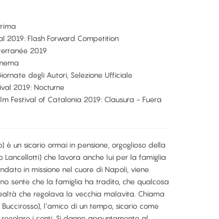
Prima
val 2019: Flash Forward Competition
terranée 2019
Cinema
ornate degli Autori, Selezione Ufficiale
tival 2019: Nocturne
Film Festival of Catalonia 2019: Clausura - Fuera
o) è un sicario ormai in pensione, orgoglioso della
zo Lancellotti) che lavora anche lui per la famiglia
dato in missione nel cuore di Napoli, viene
no sente che la famiglia ha tradito, che qualcosa
i lealtà che regolava la vecchia malavita. Chiama
o Buccirosso), l’amico di un tempo, sicario come
 regolare i conti. Si danno appuntamento al