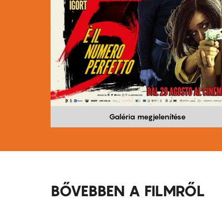
Galéria megjelenítése
BŐVEBBEN A FILMRŐL