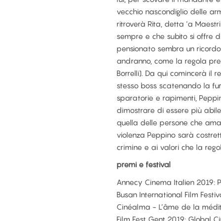
vecchio nascondiglio delle arm
ritroverà Rita, detta ‘a Maest
sempre e che subito si offre d
pensionato sembra un ricordo 
andranno, come la regola pre
Borrelli). Da qui comincerà il 
stesso boss scatenando la furi
sparatorie e rapimenti, Peppi
dimostrare di essere più abile 
quella delle persone che ama. 
violenza Peppino sarà costrett
crimine e ai valori che la rego
premi e festival
Annecy Cinema Italien 2019: 
Busan International Film Festi
Cinéalma - L’âme de la médi
Film Fest Gent 2019: Global 