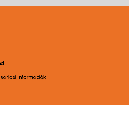
nd
ter
nu
sárlási információk
ond