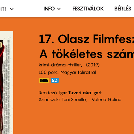
INFO
FESZTIVÁLOK
BÉRLÉS
IT!
Infó,
asztó
esemény,
terembérlés
17. Olasz Filmfes
menü
A tökéletes szá
krimi-dráma-thriller
2019
100 perc,
Magyar felirattal
Rendező
Igor Tuveri aka Igort
Színészek
Toni Servillo
Valeria Golino