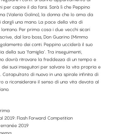
i per capire il da farsi. Sarà lì che Peppino
rina (Valeria Golino), la donna che lo ama da
i dargli una mano. La pace della vita di
lontano. Per prima cosa i due vecchi sicari
scrive, dal loro boss, Don Guarino (Mimmo
regolamento dei conti. Peppino ucciderà il suo
a della sua ‘famiglia’. Tra inseguimenti,
no dovrà ritrovare la freddezza di un tempo e
dei suoi inseguitori per salvare la vita propria e
Catapultato di nuovo in una spirale infinita di
o a riconsiderare il senso di una vita devota al
lano.
Prima
val 2019: Flash Forward Competition
terranée 2019
Cinema