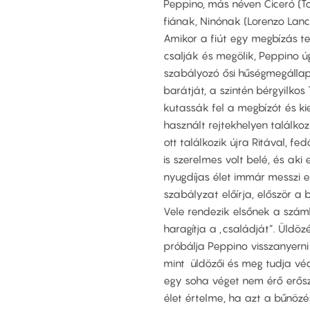
Peppino, más néven Ciceró (Ton
fiának, Ninónak (Lorenzo Lanc
Amikor a fiút egy megbízás t
csalják és megölik, Peppino úg
szabályozó ősi hűségmegállap
barátját, a szintén bérgyilkos
kutassák fel a megbízót és ki
használt rejtekhelyen találk
ott találkozik újra Ritával, fe
is szerelmes volt belé, és aki 
nyugdíjas élet immár messzi e
szabályzat előírja, először a
Vele rendezik elsőnek a száml
haragítja a „családját”. Üldö
próbálja Peppino visszanyern
mint üldözői és meg tudja véd
egy soha véget nem érő erőszak
élet értelme, ha azt a bűnözé