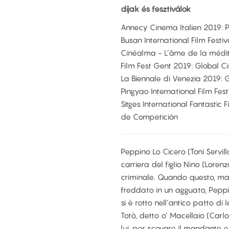
díjak és fesztiválok
Annecy Cinema Italien 2019: 
Busan International Film Festi
Cinéalma - L’âme de la médi
Film Fest Gent 2019: Global 
La Biennale di Venezia 2019: Gi
Pingyao International Film Fes
Sitges International Fantastic 
de Competición
Peppino Lo Cicero (Toni Servill
carriera del figlio Nino (Loren
criminale. Quando questo, man
freddato in un agguato, Peppi
si è rotto nell’antico patto d
Totò, detto o’ Macellaio (Carl
lui, per scovare il mandante e