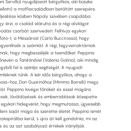
i Servillo) nyugdíjazott bérgyilkos, aki büszke
ellotti) a maffiacsaládban betöltött szerepére.
eljesítése közben Nápoly szívében csapdába
y érzi, a család elárulta és a régi alvilágot
odás csorbát szenvedett. Felhívja egykori
 Totò-t, a Mészárost (Carlo Buccirosso), hogy
egyenlítsék a számlát. A régi, fegyverraktárnak
oznak, hogy megbeszéljék a teendőket. Peppino
dőnevén a Tanítónővel (Valeria Golino), aki mindig
egyből fel is ajánlja segítségét. A nyugodt
mléknek tűnik. A két idős bérgyilkos, ahogy a
 boss-hoz, Don Guarinóhoz (Mimmo Borrelli) megy.
át. Peppino kivégzi főnökét és ezzel magára
zések, lövöldözések és emberrablások közepette
i egykori hidegvérét, hogy megmutassa, ügyesebb
eni saját maga és szerettei életét. Peppino ismét
spirálba kerül, s újra át kell gondolnia, mi az
s és az azt szabályozó értékek irányítják.