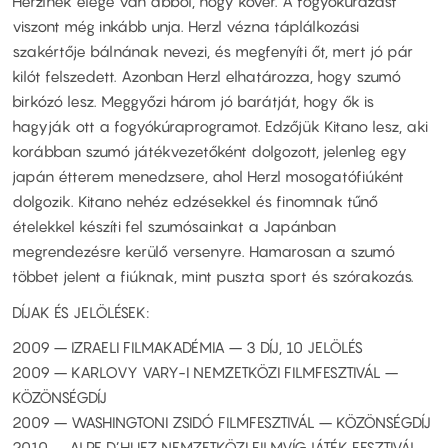
Herzlnek elege van abból, hogy kövér. A fogyókúrázást
viszont még inkább unja. Herzl vézna táplálkozási
szakértője bálnának nevezi, és megfenyíti őt, mert jó pár
kilót felszedett. Azonban Herzl elhatározza, hogy szumó
birkózó lesz. Meggyőzi három jó barátját, hogy ők is
hagyják ott a fogyókúraprogramot. Edzőjük Kitano lesz, aki
korábban szumó játékvezetőként dolgozott, jelenleg egy
japán étterem menedzsere, ahol Herzl mosogatófiúként
dolgozik. Kitano nehéz edzésekkel és finomnak tűnő
ételekkel készíti fel szumósainkat a Japánban
megrendezésre kerülő versenyre. Hamarosan a szumó
többet jelent a fiúknak, mint puszta sport és szórakozás.
DÍJAK ÉS JELÖLÉSEK:
2009 – IZRAELI FILMAKADÉMIA – 3 DÍJ, 10 JELÖLÉS
2009 – KARLOVY VARY-I NEMZETKÖZI FILMFESZTIVÁL –
KÖZÖNSÉGDÍJ
2009 – WASHINGTONI ZSIDÓ FILMFESZTIVÁL – KÖZÖNSÉGDÍJ
2010 – ALPE D’HUEZ NEMZETKÖZI FILMVÍGJÁTÉK FESZTIVÁL –