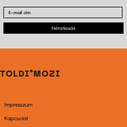
Feliratkozás
Impresszum
Footer
menu
first
Kapcsolat