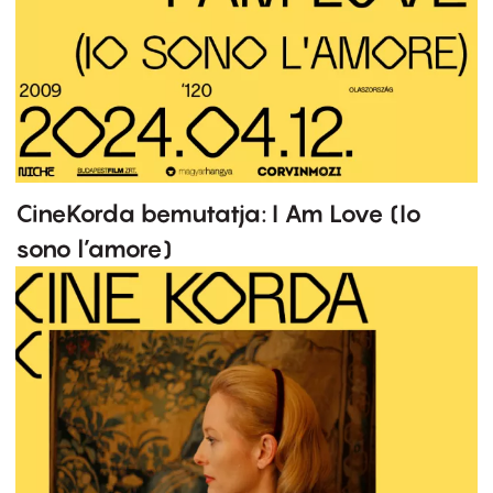
CineKorda bemutatja: I Am Love (Io
sono l’amore)