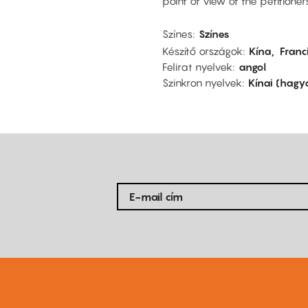
point of view of the petitione
Színes
Színes
Készítő országok
Kína
Franc
Felirat nyelvek
angol
Szinkron nyelvek
Kínai (hag