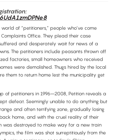
gistration:
gVB6UdA1zmDPNe8
 world of “petitioners,” people who’ve come
’s Complaints Office. They plead their case
e suffered and desperately wait for news of a
owns. The petitioners include peasants thrown off
idized factories, small homeowners who received
omes were demolished. Thugs hired by the local
 them to return home lest the municipality get
p of petitioners in 1996–2008, Petition reveals a
ccept defeat. Seemingly unable to do anything but
trange and often terrifying zone, gradually losing
back home, and with the cruel reality of their
town was destroyed to make way for a new train
ympics, the film was shot surreptitiously from the