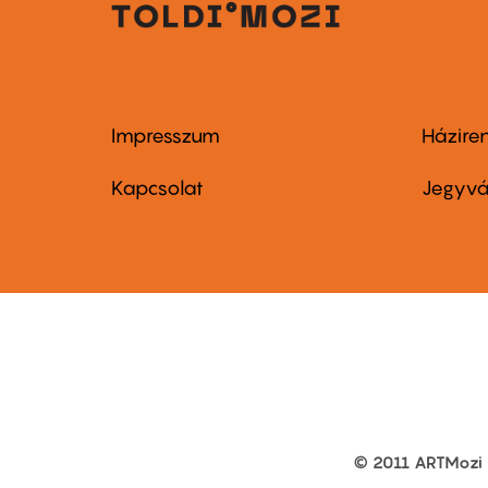
Impresszum
Házire
Footer
Foo
menu
me
Kapcsolat
Jegyvá
first
sec
© 2011 ARTMozi
Footer