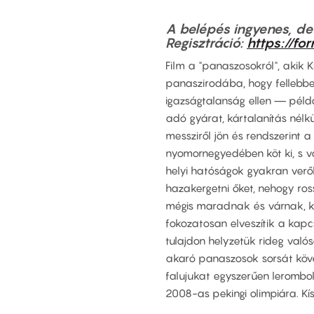
A belépés ingyenes, de 
Regisztráció:
https://f
Film a "panaszosokról", akik 
panaszirodába, hogy fellebbe
igazságtalanság ellen — példá
adó gyárat, kártalanítás nél
messziről jön és rendszerint a
nyomornegyedében köt ki, s vá
helyi hatóságok gyakran verő
hazakergetni őket, nehogy ros
mégis maradnak és várnak, kü
fokozatosan elveszítik a kapcs
tulajdon helyzetük rideg való
akaró panaszosok sorsát követ
falujukat egyszerűen lerombol
2008-as pekingi olimpiára. Kís