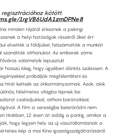
regisztrációhoz kötött.
orms.gle/1rgVB6UdA1zmDPNe8
Kína minden tájáról érkeznek a pekingi
zzenek a helyi hatóságok részéről őket ért
ul elvették a földjüket, felszámolták a munkát
kül szanálták otthonukat. Az emberek zöme
 főváros valamelyik lepusztult
r hosszú ideig, hogy ügyében döntés szülessen. A
legényekkel próbálják megfélemlíteni és
sz hírét keltsék az önkormányzatnak. Azok, akik
lönös, félelmetes világba lépnek be:
olatot családjukkal, otthoni barátaikkal,
ságával. A film a vereségbe beletörődni nem
i titokban, 12 éven át addig a pontig, amikor a
ják, hogy legyen hely az új vasútállomásnak a
érteties kép a mai Kína igazságszolgáltatásáról.