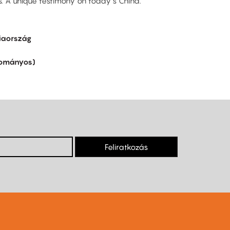
rs. A unique testimony on today’s China.
iaország
yományos)
Feliratkozás