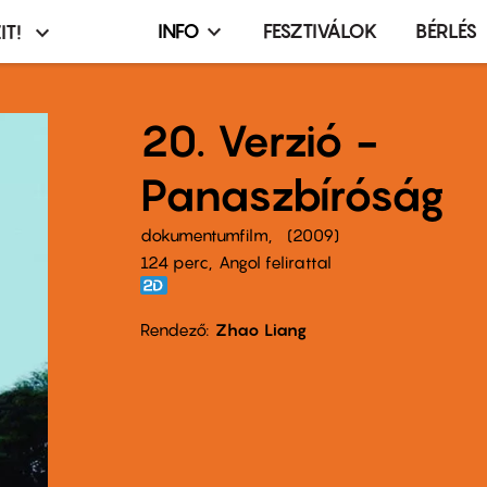
INFO
FESZTIVÁLOK
BÉRLÉS
IT!
Infó,
asztó
esemény,
terembérlés
20. Verzió -
menü
Panaszbíróság
dokumentumfilm
2009
124 perc,
Angol felirattal
Rendező
Zhao Liang