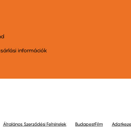
nd
ter
nu
sárlási információk
ond
Általános Szerződési Feltételek
BudapestFilm
Adatkezel