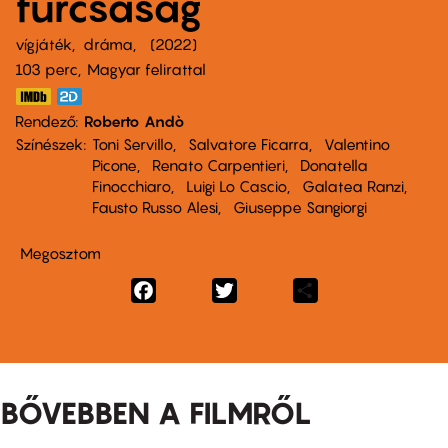
furcsaság
vígjáték
dráma
2022
103 perc,
Magyar felirattal
Rendező
Roberto Andò
Színészek
Toni Servillo
Salvatore Ficarra
Valentino
Picone
Renato Carpentieri
Donatella
Finocchiaro
Luigi Lo Cascio
Galatea Ranzi
Fausto Russo Alesi
Giuseppe Sangiorgi
Megosztom
Facebook
Twitter
Share
BŐVEBBEN A FILMRŐL