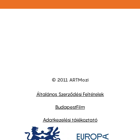
© 2011 ARTMozi
Footer
other
links
Általános Szerződési Feltételek
BudapestFilm
Adatkezelési tájékoztató