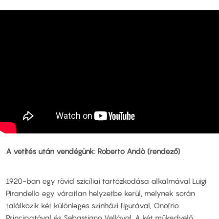
A vetítés után vendégünk: Roberto Andò (rendező)
1920-ban egy rövid szicíliai tartózkodása alkalmával Luigi
Pirandello egy váratlan helyzetbe kerül, melynek során
találkozik két különleges színházi figurával, Onofrio
Principatóval és Sebastiano Vellával. A két műkedvelő