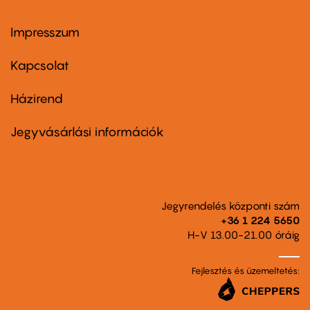
Impresszum
Footer
menu
first
Kapcsolat
Házirend
Footer
menu
second
Jegyvásárlási információk
Jegyrendelés központi szám
+36 1 224 5650
H-V 13.00-21.00 óráig
Fejlesztés és üzemeltetés: