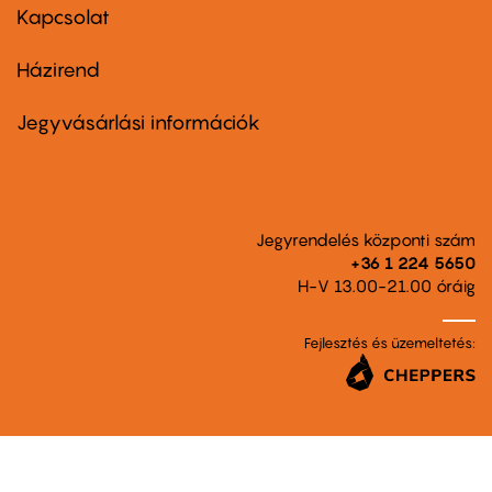
first
Kapcsolat
Házirend
Footer
menu
second
Jegyvásárlási információk
Jegyrendelés központi szám
+36 1 224 5650
H-V 13.00-21.00 óráig
Fejlesztés és üzemeltetés: