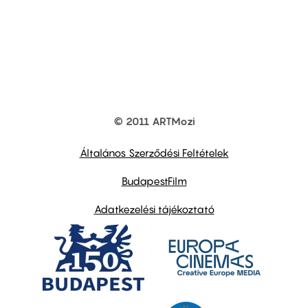
© 2011 ARTMozi
Footer
other
links
Általános Szerződési Feltételek
BudapestFilm
Adatkezelési tájékoztató