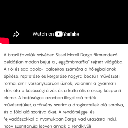
A brazil favelák szívében Sissel Morell Dargis filmrendező
példátlan módon bejut a „léggömbmaffia” rejtett világába.
A riói és sao paolo-i baloeiros számára a hőlégballonok
építése, reptetése és kergetése nagyra becsült művészeti
forma, amit versenyszerűen űznek; valamint a gyarmati
idők óta a közösségi érzés és a kulturális örökség központi
eleme. A hatóságok azonban illegálissá tették
művészetüket, a törvény szerint a drogkartellek alá sorolva,
és a föld alá szorítva őket. A rendőrséggel és
fejvadászokkal a nyomukban Dargis vad utazásra indul,
hogy szemtanúja legyen annak a rendkívüli