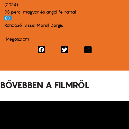
2024
93 perc,
magyar és angol felirattal
Rendező
Sissel Morell Dargis
Megosztom
Facebook
Twitter
Share
BŐVEBBEN A FILMRŐL