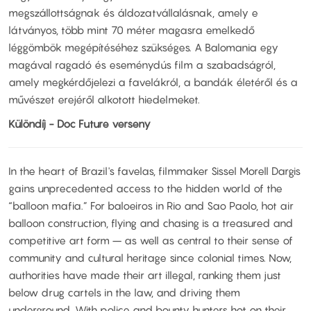
megszállottságnak és áldozatvállalásnak, amely e
látványos, több mint 70 méter magasra emelkedő
léggömbök megépítéséhez szükséges. A Balomania egy
magával ragadó és eseménydús film a szabadságról,
amely megkérdőjelezi a favelákról, a bandák életéről és a
művészet erejéről alkotott hiedelmeket.
Különdíj - Doc Future verseny
In the heart of Brazil's favelas, filmmaker Sissel Morell Dargis
gains unprecedented access to the hidden world of the
“balloon mafia.” For baloeiros in Rio and Sao Paolo, hot air
balloon construction, flying and chasing is a treasured and
competitive art form – as well as central to their sense of
community and cultural heritage since colonial times. Now,
authorities have made their art illegal, ranking them just
below drug cartels in the law, and driving them
underground. With police and bounty hunters hot on their