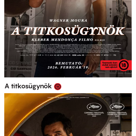
A titkosügynök