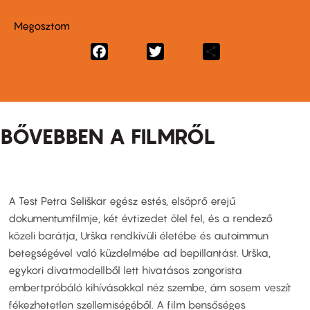
Megosztom
Facebook
Twitter
Share
BŐVEBBEN A FILMRŐL
A Test Petra Seliškar egész estés, elsöprő erejű
dokumentumfilmje, két évtizedet ölel fel, és a rendező
közeli barátja, Urška rendkívüli életébe és autoimmun
betegségével való küzdelmébe ad bepillantást. Urška,
egykori divatmodellből lett hivatásos zongorista
embertpróbáló kihívásokkal néz szembe, ám sosem veszít
fékezhetetlen szellemiségéből. A film bensőséges