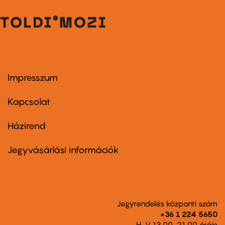
Impresszum
Footer
menu
first
Kapcsolat
Házirend
Footer
menu
second
Jegyvásárlási információk
Jegyrendelés központi szám
+36 1 224 5650
H-V 13.00-21.00 óráig