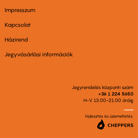
Impresszum
Footer
menu
first
Kapcsolat
Házirend
Footer
menu
second
Jegyvásárlási információk
Jegyrendelés központi szám
+36 1 224 5650
H-V 13.00-21.00 óráig
Fejlesztés és üzemeltetés: