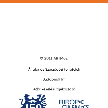
© 2011 ARTMozi
Footer
other
links
Általános Szerződési Feltételek
BudapestFilm
Adatkezelési tájékoztató