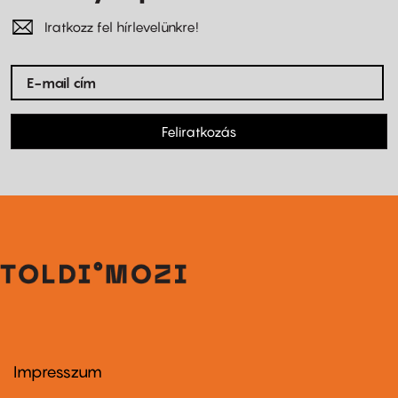
Iratkozz fel hírlevelünkre!
Feliratkozás
Impresszum
Footer
menu