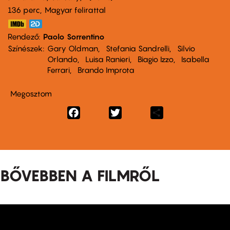
136 perc,
Magyar felirattal
Rendező
Paolo Sorrentino
Színészek
Gary Oldman
Stefania Sandrelli
Silvio
Orlando
Luisa Ranieri
Biagio Izzo
Isabella
Ferrari
Brando Improta
Megosztom
Facebook
Twitter
Share
BŐVEBBEN A FILMRŐL