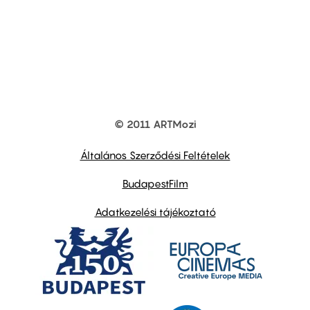
© 2011 ARTMozi
Footer
other
links
Általános Szerződési Feltételek
BudapestFilm
Adatkezelési tájékoztató