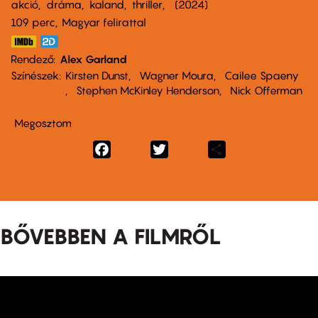
akció
dráma
kaland
thriller
2024
109 perc,
Magyar felirattal
Rendező
Alex Garland
Színészek
Kirsten Dunst
Wagner Moura
Cailee Spaeny
Stephen McKinley Henderson
Nick Offerman
Megosztom
Facebook
Twitter
Share
BŐVEBBEN A FILMRŐL