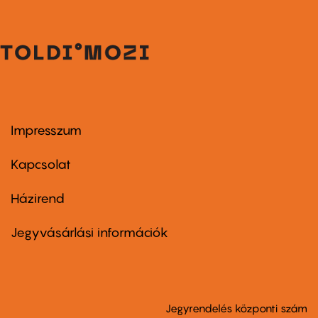
Impresszum
Footer
menu
first
Kapcsolat
Házirend
Footer
menu
second
Jegyvásárlási információk
Jegyrendelés központi szám