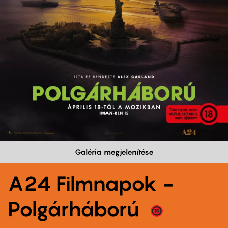
Galéria megjelenítése
A24 Filmnapok -
Polgárháború