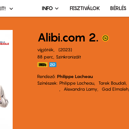
INFO
FESZTIVÁLOK
BÉRLÉS
IT!
Infó,
asztó
esemény,
terembérlés
Alibi.com 2.
menü
vígjáték
2023
88 perc,
Szinkronizált
Rendező
Philippe Lacheau
Színészek
Philippe Lacheau
Tarek Boudali
Alexandra Lamy
Gad Elmaleh