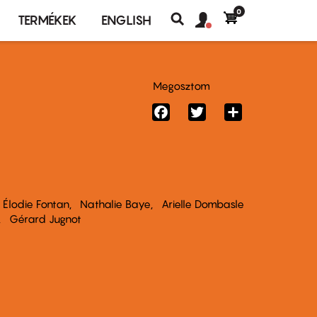
0
Felhasználó
Felhasználói
TERMÉKEK
ENGLISH
fiók
Keresés
fiók
menü
menüje
Megosztom
Facebook
Twitter
Share
Élodie Fontan
Nathalie Baye
Arielle Dombasle
Gérard Jugnot