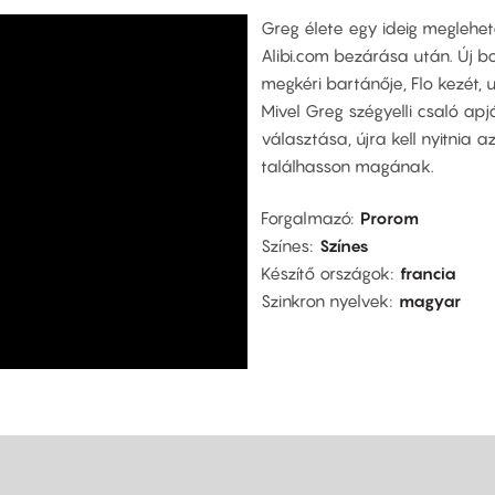
Greg élete egy ideig meglehe
Alibi.com bezárása után. Új b
megkéri bartánője, Flo kezét, u
Mivel Greg szégyelli csaló a
választása, újra kell nyitnia 
találhasson magának.
Forgalmazó
Prorom
Színes
Színes
Készítő országok
francia
Szinkron nyelvek
magyar