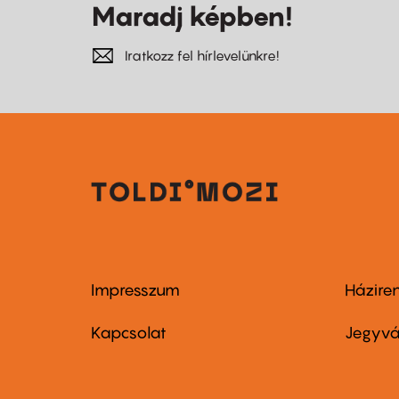
Maradj képben!
Iratkozz fel hírlevelünkre!
Impresszum
Házire
Footer
Foo
menu
me
Kapcsolat
Jegyvá
first
sec