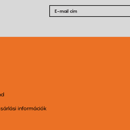
nd
ter
nu
sárlási információk
ond