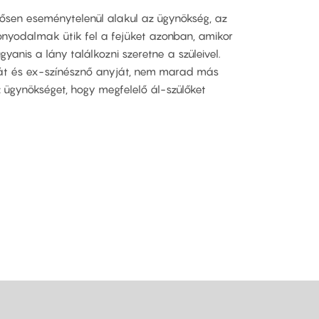
tősen eseménytelenül alakul az ügynökség, az
onyodalmak ütik fel a fejüket azonban, amikor
gyanis a lány találkozni szeretne a szüleivel.
pját és ex-színésznő anyját, nem marad más
az ügynökséget, hogy megfelelő ál-szülőket