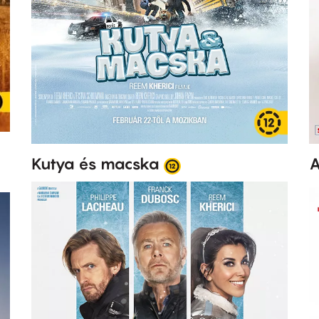
Kutya és macska
A