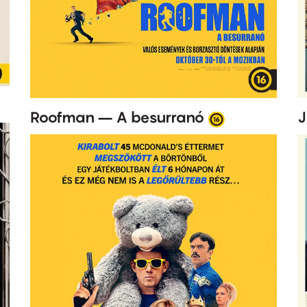
Roofman – A besurranó
J