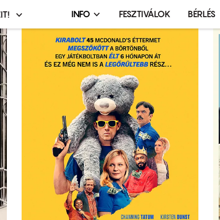
INFO
FESZTIVÁLOK
BÉRLÉS
IT!
Infó,
asztó
esemény,
terembérlés
menü