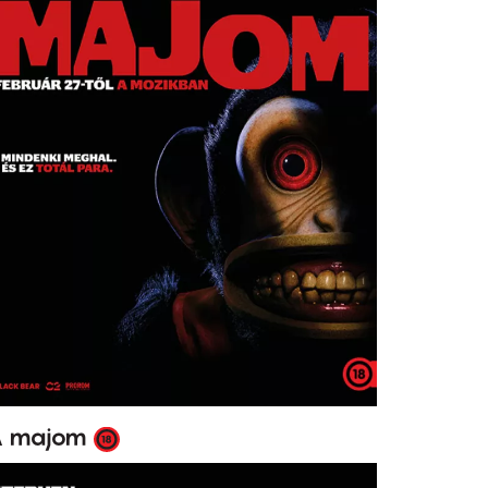
 majom