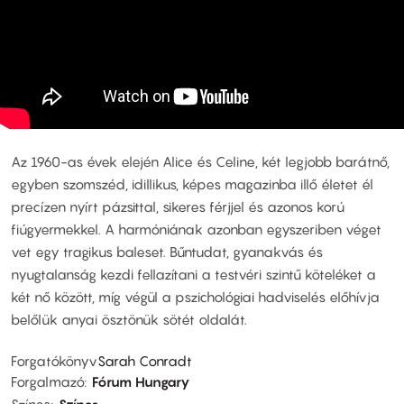
Az 1960-as évek elején Alice és Celine, két legjobb barátnő,
egyben szomszéd, idillikus, képes magazinba illő életet él
precízen nyírt pázsittal, sikeres férjjel és azonos korú
fiúgyermekkel. A harmóniának azonban egyszeriben véget
vet egy tragikus baleset. Bűntudat, gyanakvás és
nyugtalanság kezdi fellazítani a testvéri szintű köteléket a
két nő között, míg végül a pszichológiai hadviselés előhívja
belőlük anyai ösztönük sötét oldalát.
Forgatókönyv
Sarah Conradt
Forgalmazó
Fórum Hungary
Színes
Színes