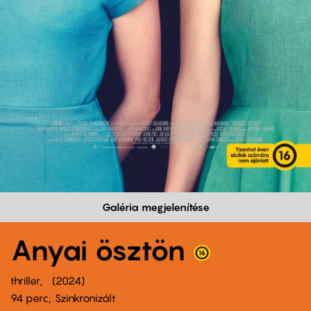
Galéria megjelenítése
Anyai ösztön
thriller
2024
94 perc,
Szinkronizált