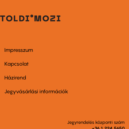
Impresszum
Footer
menu
first
Kapcsolat
Házirend
Footer
menu
second
Jegyvásárlási információk
Jegyrendelés központi szám
+36 1 224 5650