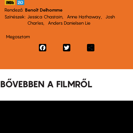
Rendező
Benoît Delhomme
Színészek
Jessica Chastain
Anne Hathaway
Josh
Charles
Anders Danielsen Lie
Megosztom
Facebook
Twitter
Share
BŐVEBBEN A FILMRŐL