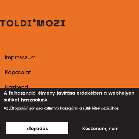
Impresszum
Footer
menu
first
Kapcsolat
Házirend
Footer
A felhasználói élmény javítása érdekében a webhelyen
menu
second
sütiket használunk
Jegyvásárlási információk
Az „Elfogadás” gombra kattintva hozzájárul a sütik létrehozásához.
Elfogadás
Köszönöm, nem
Jegyrendelés központi szám