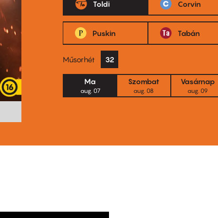
Toldi
Corvin
Puskin
Tabán
Műsorhét
32
Ma
Szombat
Vasárnap
aug. 07
aug. 08
aug. 09