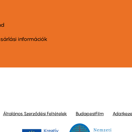
nd
ter
nu
sárlási információk
ond
Általános Szerződési Feltételek
BudapestFilm
Adatkezel