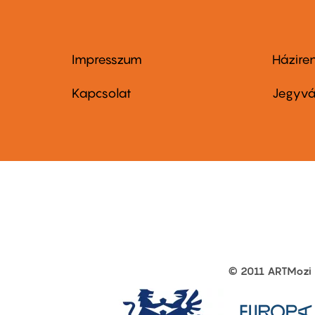
Impresszum
Házire
Footer
Foo
menu
me
Kapcsolat
Jegyvá
first
sec
© 2011 ARTMozi
Footer
other