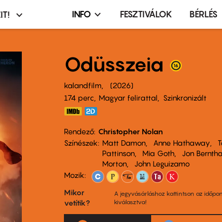
INFO
FESZTIVÁLOK
BÉRLÉS
IT!
Infó,
asztó
esemény,
terembérlés
Odüsszeia
menü
kalandfilm
2026
174 perc,
Magyar felirattal
Szinkronizált
Rendező
Christopher Nolan
Színészek
Matt Damon
Anne Hathaway
T
Pattinson
Mia Goth
Jon Berntha
Morton
John Leguizamo
Mozik:
Mikor
A jegyvásárláshoz kattintson az időpon
vetítik?
kiválasztva!