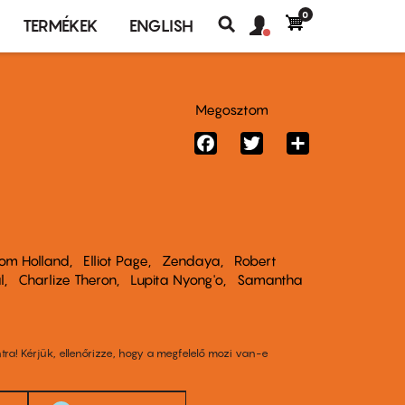
0
Felhasználó
Felhasználói
TERMÉKEK
ENGLISH
fiók
Keresés
fiók
menü
menüje
Megosztom
Facebook
Twitter
Share
om Holland
Elliot Page
Zendaya
Robert
l
Charlize Theron
Lupita Nyong'o
Samantha
tra! Kérjük, ellenőrizze, hogy a megfelelő mozi van-e