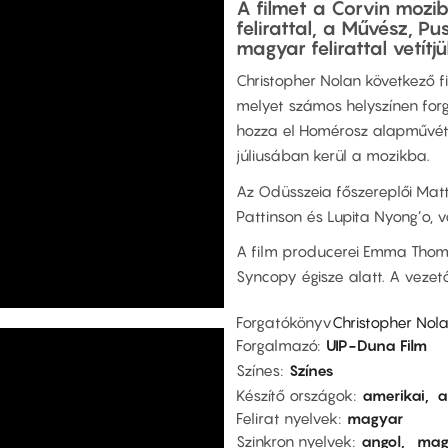
A filmet a Corvin mozi
felirattal, a Művész, Pu
magyar felirattal vetítjü
Christopher Nolan következő f
melyet számos helyszínen forg
hozza el Homérosz alapművét 
júliusában kerül a mozikba.
Az Odüsszeia főszereplői Mat
Pattinson és Lupita Nyong’o, 
A film producerei Emma Thoma
Syncopy égisze alatt. A veze
Forgatókönyv
Christopher Nol
Forgalmazó
UIP-Duna Film
Színes
Színes
Készítő országok
amerikai
a
Felirat nyelvek
magyar
Szinkron nyelvek
angol
mag