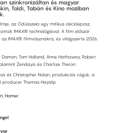
ban szinkronizáltan és magyar
skin, Toldi, Tabán és Kino moziban
k.
ilmje, az Odüsszeia egy mitikus akcióeposz,
attak IMAX® technológiával. A film először
az IMAX® filmvásznakra, és világszerte 2026.
t Damon, Tom Holland, Anne Hathaway, Robert
valamint Zendaya és Charlize Theron.
s és Christopher Nolan, produkciós cégük, a
tő producer Thomas Hayslip.
an, Homer
ngol
yar