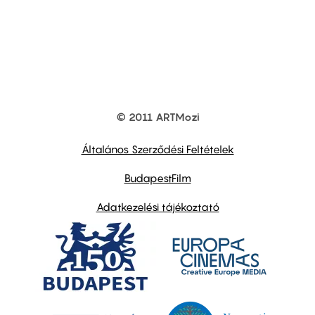
© 2011 ARTMozi
Footer
other
links
Általános Szerződési Feltételek
BudapestFilm
Adatkezelési tájékoztató