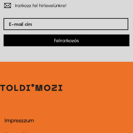
Iratkozz fel hírlevelünkre!
Feliratkozás
Impresszum
Footer
menu
first