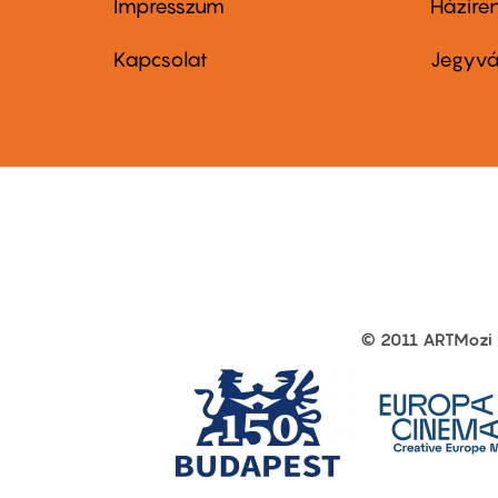
Impresszum
Házire
Footer
Foo
menu
me
Kapcsolat
Jegyvá
first
sec
© 2011 ARTMozi
Footer
other
links