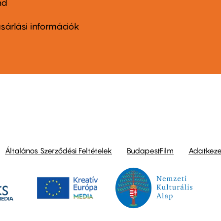
nd
ter
nu
sárlási információk
ond
Általános Szerződési Feltételek
BudapestFilm
Adatkezel