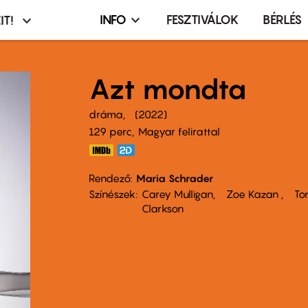
INFO
FESZTIVÁLOK
BÉRLÉS
IT!
Infó,
asztó
esemény,
terembérlés
Azt mondta
menü
dráma
2022
129 perc,
Magyar felirattal
Rendező
Maria Schrader
Színészek
Carey Mulligan
Zoe Kazan
To
Clarkson