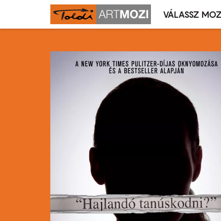
VÁLASSZ MOZ
Mozivál
Ugrás
menü
a
tartalomra