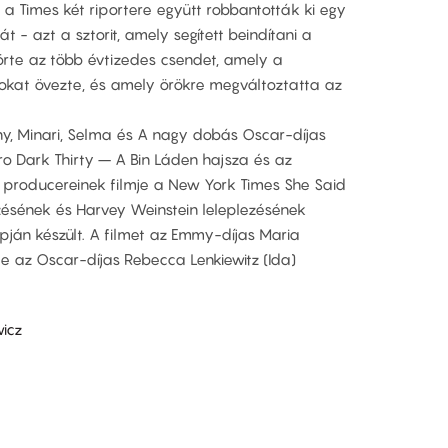
a Times két riportere együtt robbantották ki egy
t - azt a sztorit, amely segített beindítani a
te az több évtizedes csendet, amely a
sokat övezte, és amely örökre megváltoztatta az
ny, Minari, Selma és A nagy dobás Oscar-díjas
o Dark Thirty – A Bin Láden hajsza és az
t producereinek filmje a New York Times She Said
ésének és Harvey Weinstein leleplezésének
apján készült. A filmet az Emmy-díjas Maria
e az Oscar-díjas Rebecca Lenkiewitz (Ida)
icz