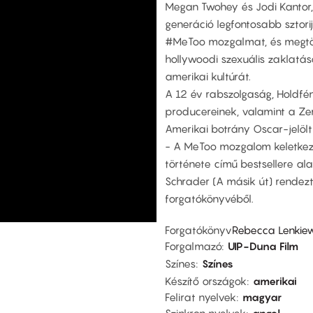
Megan Twohey és Jodi Kantor, 
generáció legfontosabb sztorijá
#MeToo mozgalmat, és megtör
hollywoodi szexuális zaklatá
amerikai kultúrát.
A 12 év rabszolgaság, Holdfé
producereinek, valamint a Zer
Amerikai botrány Oscar-jelöl
- A MeToo mozgalom keletkez
története című bestsellere al
Schrader (A másik út) rendezt
forgatókönyvéből.
Forgatókönyv
Rebecca Lenkiew
Forgalmazó
UIP-Duna Film
Színes
Színes
Készítő országok
amerikai
Felirat nyelvek
magyar