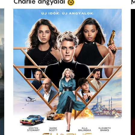
Charlie angyalai
M