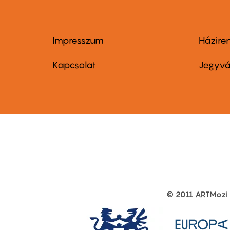
Impresszum
Házire
Footer
Foo
menu
me
Kapcsolat
Jegyvá
first
sec
© 2011 ARTMozi
Footer
other