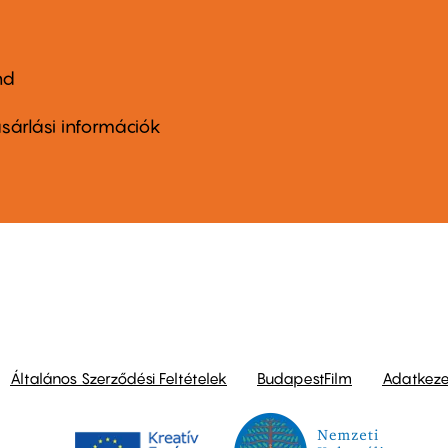
nd
ter
nu
sárlási információk
ond
Általános Szerződési Feltételek
BudapestFilm
Adatkezel