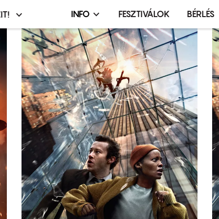
INFO
FESZTIVÁLOK
BÉRLÉS
IT!
Infó,
asztó
esemény,
terembérlés
menü