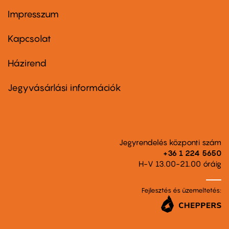
Impresszum
Footer
menu
first
Kapcsolat
Házirend
Footer
menu
second
Jegyvásárlási információk
Jegyrendelés központi szám
+36 1 224 5650
H-V 13.00-21.00 óráig
Fejlesztés és üzemeltetés: