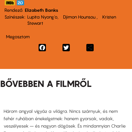
Rendező
Elizabeth Banks
Színészek
Lupita Nyong'o
Djimon Hounsou
Kristen
Stewart
Megosztom
Facebook
Twitter
Share
BŐVEBBEN A FILMRŐL
Három angyal vigyáz a világra. Nincs szárnyuk, és nem
fehér ruhában énekelgetnek: hanem gyorsak, vadak,
veszélyesek – és nagyon dögösek. És mindannyian Charlie