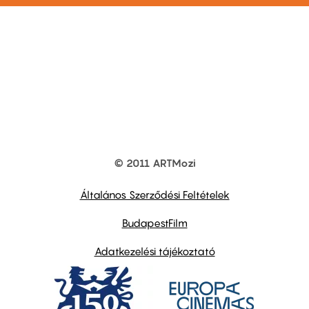
© 2011 ARTMozi
Footer
other
links
Általános Szerződési Feltételek
BudapestFilm
Adatkezelési tájékoztató