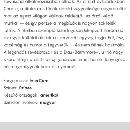
Townsend alkalmazásában állnak. Az elmúlt évtizedekben
Charlie, a titokzatos főnök detektívügynöksége nagyra nőtt:
már az egész világon vállnak felderítő- és őrző-védő
munkát – és így persze a megbízók is nagyon sokfélék
lettek. A filmben szereplő különlegesen kiképzett három nő
az egyik külföldi akciókra szervezett egység tagja. Erő, ész,
kacérság és humor a fegyverük – és nem félnek használni.
A legendás tévésorozat és a Diaz-Barrymore-Liu trió nagy
sikerű filmjei után itt az új generáció: ismét három lenyűgöző
női magánügynök küzd és nyomoz!
Forgalmazó
InterCom
Színes
Színes
Készítő országok
amerikai
Szinkron nyelvek
magyar