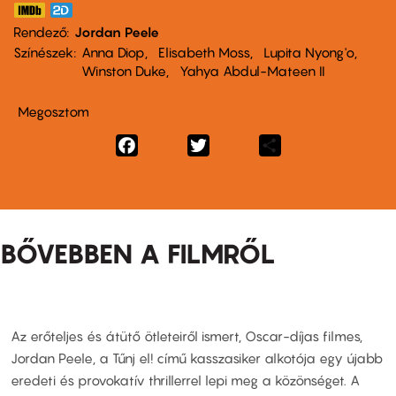
Rendező
Jordan Peele
Színészek
Anna Diop
Elisabeth Moss
Lupita Nyong'o
Winston Duke
Yahya Abdul-Mateen II
Megosztom
Facebook
Twitter
Share
BŐVEBBEN A FILMRŐL
Az erőteljes és átütő ötleteiről ismert, Oscar-díjas filmes,
Jordan Peele, a Tűnj el! című kasszasiker alkotója egy újabb
eredeti és provokatív thrillerrel lepi meg a közönséget. A