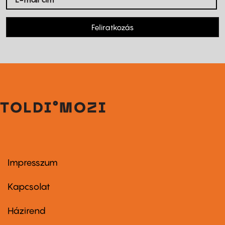
Feliratkozás
Impresszum
Footer
menu
first
Kapcsolat
Házirend
Footer
menu