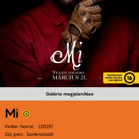
Galéria megjelenítése
Mi
thriller-horror
2019
116 perc,
Szinkronizált