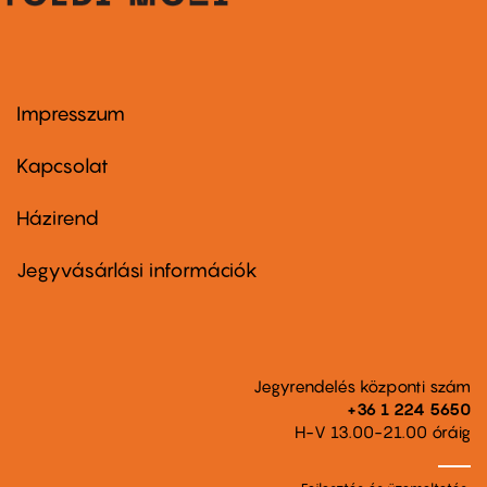
Impresszum
Footer
menu
first
Kapcsolat
Házirend
Footer
menu
second
Jegyvásárlási információk
Jegyrendelés központi szám
+36 1 224 5650
H-V 13.00-21.00 óráig