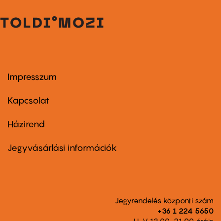
Impresszum
Footer
menu
first
Kapcsolat
Házirend
Footer
menu
second
Jegyvásárlási információk
Jegyrendelés központi szám
+36 1 224 5650