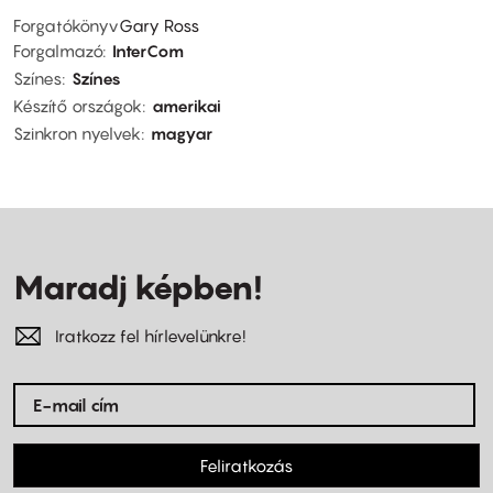
Forgatókönyv
Gary Ross
Forgalmazó
InterCom
Színes
Színes
Készítő országok
amerikai
Szinkron nyelvek
magyar
Maradj képben!
Iratkozz fel hírlevelünkre!
Feliratkozás