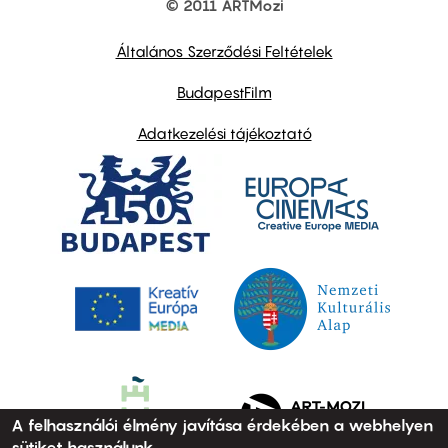
© 2011 ARTMozi
Footer
other
links
Általános Szerződési Feltételek
BudapestFilm
Adatkezelési tájékoztató
A felhasználói élmény javítása érdekében a webhelyen
sütiket használunk