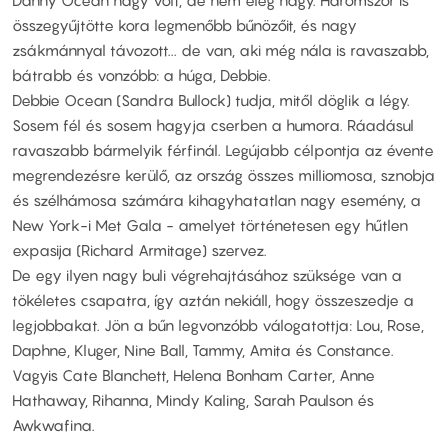
Danny Ocean nagy volt, de nem elég nagy. Háromszor is
összegyűjtötte kora legmenőbb bűnözőit, és nagy
zsákmánnyal távozott... de van, aki még nála is ravaszabb,
bátrabb és vonzóbb: a húga, Debbie.
Debbie Ocean (Sandra Bullock) tudja, mitől döglik a légy.
Sosem fél és sosem hagyja cserben a humora. Ráadásul
ravaszabb bármelyik férfinál. Legújabb célpontja az évente
megrendezésre kerülő, az ország összes milliomosa, sznobja
és szélhámosa számára kihagyhatatlan nagy esemény, a
New York-i Met Gala - amelyet történetesen egy hűtlen
expasija (Richard Armitage) szervez.
De egy ilyen nagy buli végrehajtásához szüksége van a
tökéletes csapatra, így aztán nekiáll, hogy összeszedje a
legjobbakat. Jön a bűn legvonzóbb válogatottja: Lou, Rose,
Daphne, Kluger, Nine Ball, Tammy, Amita és Constance.
Vagyis Cate Blanchett, Helena Bonham Carter, Anne
Hathaway, Rihanna, Mindy Kaling, Sarah Paulson és
Awkwafina.