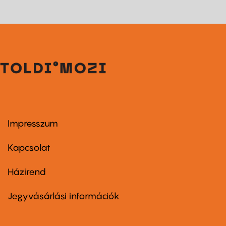
Impresszum
Footer
menu
first
Kapcsolat
Házirend
Footer
menu
second
Jegyvásárlási információk