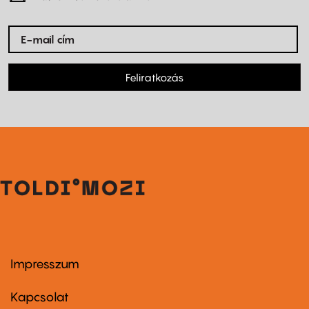
Feliratkozás
Impresszum
Footer
menu
first
Kapcsolat