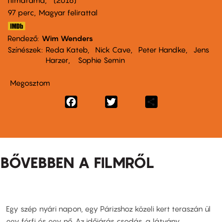
filmdráma
2016
97 perc,
Magyar felirattal
Rendező
Wim Wenders
Színészek
Reda Kateb
Nick Cave
Peter Handke
Jens
Harzer
Sophie Semin
Megosztom
Facebook
Twitter
Share
BŐVEBBEN A FILMRŐL
Egy szép nyári napon, egy Párizshoz közeli kert teraszán ül
egy férfi és egy nő. Az időjárás csodás, a látvány