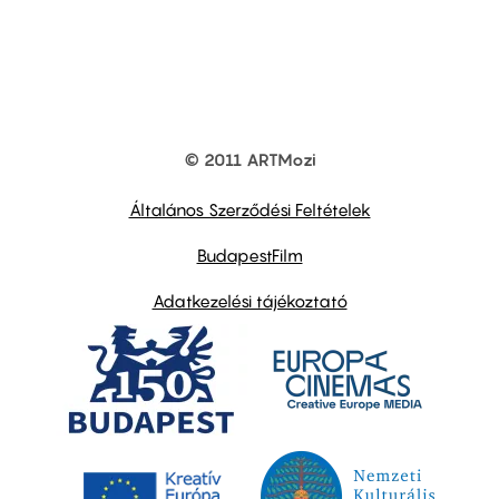
© 2011 ARTMozi
Footer
other
links
Általános Szerződési Feltételek
BudapestFilm
Adatkezelési tájékoztató