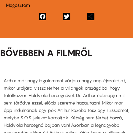
Megosztom
Facebook
Twitter
Share
BŐVEBBEN A FILMRŐL
Arthur már nagy izgalommal várja a nagy nap éjszakáját,
mikor utoljára visszatérhet a villangók országába, hogy
találkozzon Holdviola hercegnővel. De Arthur édesapja mit
sem törődve ezzel, előbb szeretne hazautazni. Mikor már
épp indulnának egy pók Arthur kezébe tesz egy rizsszemet,
melybe S.O.S. jeleket karcoltak. Kétség sem férhet hozzá,
Holdviola hercegnő bajban van! Azonban a legnagyobb
meglepetés akkor éri Arthurt, mikor rájön, hogy a villangók