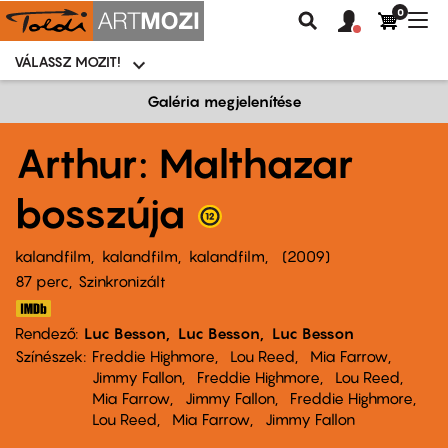
0
Felhasználói
Felhasznál
Nav
Keresés
fiók
fiók
átk
menü
menüje
VÁLASSZ MOZIT!
Moziválasztó
menü
Ugrás
Galéria megjelenítése
a
tartalomra
Arthur: Malthazar
bosszúja
kalandfilm
kalandfilm
kalandfilm
2009
87 perc,
Szinkronizált
Rendező
Luc Besson
Luc Besson
Luc Besson
Színészek
Freddie Highmore
Lou Reed
Mia Farrow
Jimmy Fallon
Freddie Highmore
Lou Reed
Mia Farrow
Jimmy Fallon
Freddie Highmore
Lou Reed
Mia Farrow
Jimmy Fallon