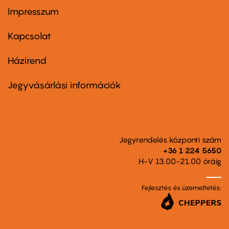
Impresszum
Footer
menu
first
Kapcsolat
Házirend
Footer
menu
second
Jegyvásárlási információk
Jegyrendelés központi szám
+36 1 224 5650
H-V 13.00-21.00 óráig
Fejlesztés és üzemeltetés: