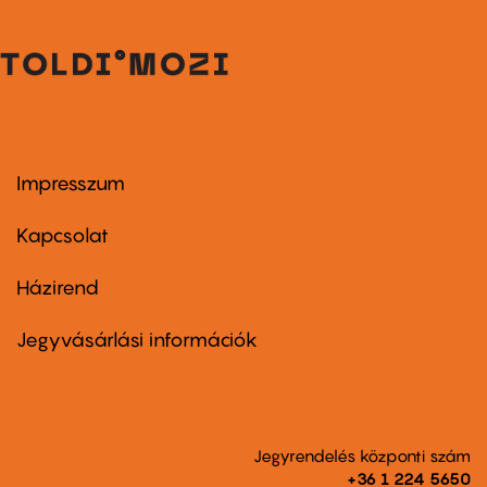
Impresszum
Footer
menu
first
Kapcsolat
Házirend
Footer
menu
second
Jegyvásárlási információk
Jegyrendelés központi szám
+36 1 224 5650