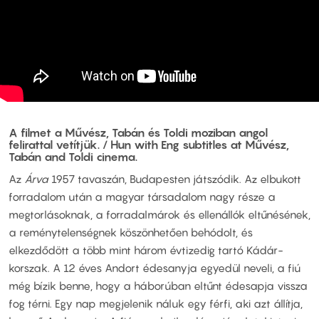
A filmet a Művész, Tabán és Toldi moziban angol
felirattal vetítjük. / Hun with Eng subtitles at Művész,
Tabán and Toldi cinema.
Az
Árva
1957 tavaszán, Budapesten játszódik. Az elbukott
forradalom után a magyar társadalom nagy része a
megtorlásoknak, a forradalmárok és ellenállók eltűnésének,
a reménytelenségnek köszönhetően behódolt, és
elkezdődött a több mint három évtizedig tartó Kádár-
korszak. A 12 éves Andort édesanyja egyedül neveli, a fiú
még bízik benne, hogy a háborúban eltűnt édesapja vissza
fog térni. Egy nap megjelenik náluk egy férfi, aki azt állítja,