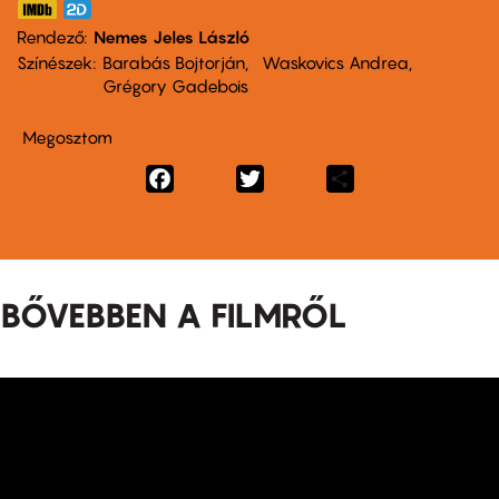
Rendező
Nemes Jeles László
Színészek
Barabás Bojtorján
Waskovics Andrea
Grégory Gadebois
Megosztom
Facebook
Twitter
Share
BŐVEBBEN A FILMRŐL