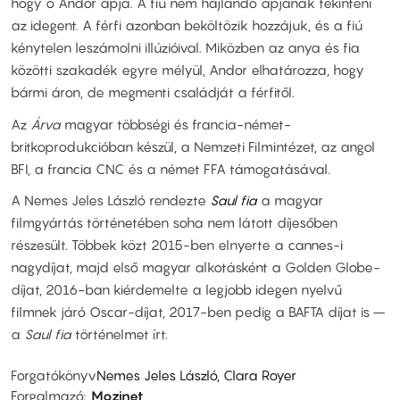
hogy ő Andor apja. A fiú nem hajlandó apjának tekinteni
az idegent. A férfi azonban beköltözik hozzájuk, és a fiú
kénytelen leszámolni illúzióival. Miközben az anya és fia
közötti szakadék egyre mélyül, Andor elhatározza, hogy
bármi áron, de megmenti családját a férfitől.
Az
Árva
magyar többségi és francia-német-
britkoprodukcióban készül, a Nemzeti Filmintézet, az angol
BFI, a francia CNC és a német FFA támogatásával.
A Nemes Jeles László rendezte
Saul fia
a magyar
filmgyártás történetében soha nem látott díjesőben
részesült. Többek közt 2015-ben elnyerte a cannes-i
nagydíjat, majd első magyar alkotásként a Golden Globe-
díjat, 2016-ban kiérdemelte a legjobb idegen nyelvű
filmnek járó Oscar-díjat, 2017-ben pedig a BAFTA díjat is –
a
Saul fia
történelmet írt.
Forgatókönyv
Nemes Jeles László, Clara Royer
Forgalmazó
Mozinet