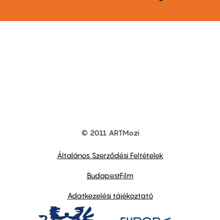
© 2011 ARTMozi
Footer
other
links
Általános Szerződési Feltételek
BudapestFilm
Adatkezelési tájékoztató