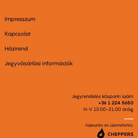
Impresszum
Footer
menu
first
Kapcsolat
Házirend
Footer
menu
second
Jegyvásárlási információk
Jegyrendelés központi szám
+36 1 224 5650
H-V 13.00-21.00 óráig
Fejlesztés és üzemeltetés: