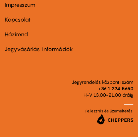
Impresszum
Footer
menu
first
Kapcsolat
Házirend
Footer
menu
second
Jegyvásárlási információk
Jegyrendelés központi szám
+36 1 224 5650
H-V 13.00-21.00 óráig
Fejlesztés és üzemeltetés: