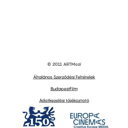
© 2011 ARTMozi
Footer
other
links
Általános Szerződési Feltételek
BudapestFilm
Adatkezelési tájékoztató