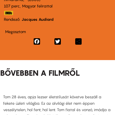
107 perc,
Magyar felirattal
Rendező
Jacques Audiard
Megosztom
Facebook
Twitter
Share
BŐVEBBEN A FILMRŐL
Tom 28 éves, apja lezser életstílusát követve beszáll a
fekete üzleti világba. Ez az alvilági élet nem éppen
veszélytelen, hol fent, hol lent. Tom fiatal és vonzó, imádja a