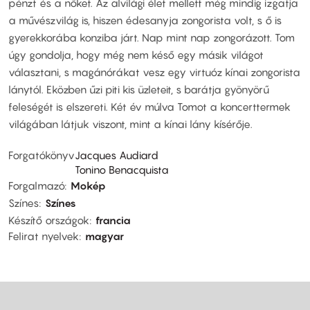
pénzt és a nőket. Az alvilági élet mellett még mindig izgatja
a művészvilág is, hiszen édesanyja zongorista volt, s ő is
gyerekkorába konziba járt. Nap mint nap zongorázott. Tom
úgy gondolja, hogy még nem késő egy másik világot
választani, s magánórákat vesz egy virtuóz kínai zongorista
lánytól. Eközben űzi piti kis üzleteit, s barátja gyönyörű
feleségét is elszereti. Két év múlva Tomot a koncerttermek
világában látjuk viszont, mint a kínai lány kísérője.
Forgatókönyv
Jacques Audiard
Tonino Benacquista
Forgalmazó
Mokép
Színes
Színes
Készítő országok
francia
Felirat nyelvek
magyar