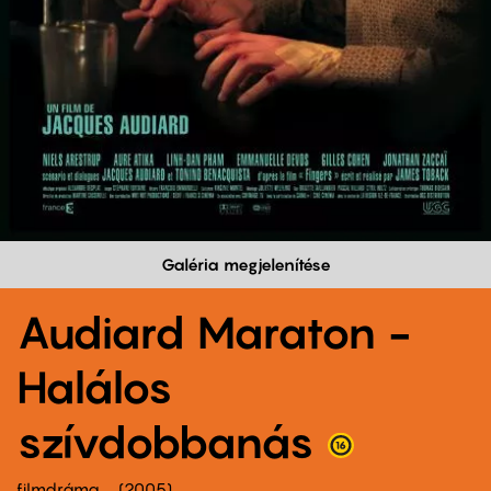
Galéria megjelenítése
Audiard Maraton -
Halálos
szívdobbanás
filmdráma
2005