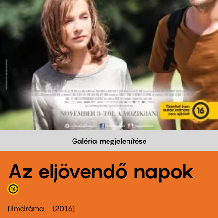
Galéria megjelenítése
Az eljövendő napok
filmdráma
2016