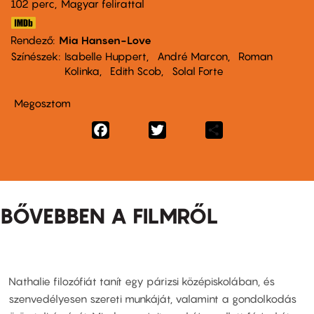
102 perc,
Magyar felirattal
Rendező
Mia Hansen-Love
Színészek
Isabelle Huppert
André Marcon
Roman
Kolinka
Edith Scob
Solal Forte
Megosztom
Facebook
Twitter
Share
BŐVEBBEN A FILMRŐL
Nathalie filozófiát tanít egy párizsi középiskolában, és
szenvedélyesen szereti munkáját, valamint a gondolkodás