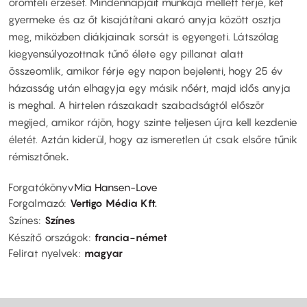
örömteli érzését. Mindennapjait munkája mellett férje, két
gyermeke és az őt kisajátítani akaró anyja között osztja
meg, miközben diákjainak sorsát is egyengeti. Látszólag
kiegyensúlyozottnak tűnő élete egy pillanat alatt
összeomlik, amikor férje egy napon bejelenti, hogy 25 év
házasság után elhagyja egy másik nőért, majd idős anyja
is meghal. A hirtelen rászakadt szabadságtól először
megijed, amikor rájön, hogy szinte teljesen újra kell kezdenie
életét. Aztán kiderül, hogy az ismeretlen út csak elsőre tűnik
rémisztőnek
.
Forgatókönyv
Mia Hansen-Love
Forgalmazó
Vertigo Média Kft.
Színes
Színes
Készítő országok
francia-német
Felirat nyelvek
magyar