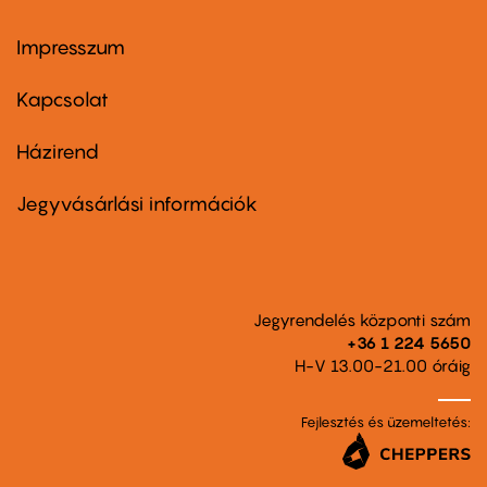
Impresszum
Footer
menu
first
Kapcsolat
Házirend
Footer
menu
second
Jegyvásárlási információk
Jegyrendelés központi szám
+36 1 224 5650
H-V 13.00-21.00 óráig
Fejlesztés és üzemeltetés: